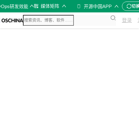
媒体矩阵
vOps研发效能
开源中国APP
切
登录