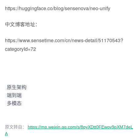
https://huggingface.co/blog/sensenova/neo-unify
中文博客地址：
https://www.sensetime.com/cn/news-detail/51170543?
categoryId=72
原生架构
端到端
多模态
原文转自：
https://mp.weixin.qq.com/s/8pyXDtt0FEwov9pXM7deL
A