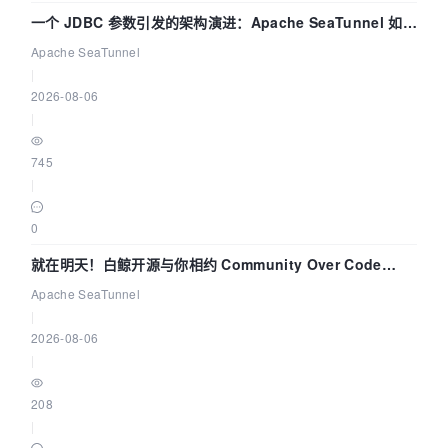
一个 JDBC 参数引发的架构演进：Apache SeaTunnel 如何
解决数据同步中的“定时 Flush”难题
Apache SeaTunnel
|
2026-08-06
|
745
|
0
就在明天！白鲸开源与你相约 Community Over Code
Asia 2026 主题演讲！
Apache SeaTunnel
|
2026-08-06
|
208
|