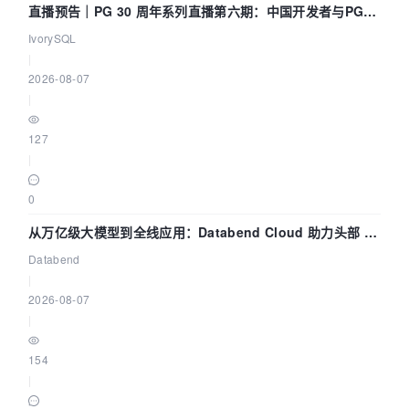
直播预告｜PG 30 周年系列直播第六期：中国开发者与PG内
核——我们改得动吗？我们贡献了什么？
IvorySQL
|
2026-08-07
|
127
|
0
从万亿级大模型到全线应用：Databend Cloud 助力头部 AI
企业构建全链路 Trace 数据管道
Databend
|
2026-08-07
|
154
|