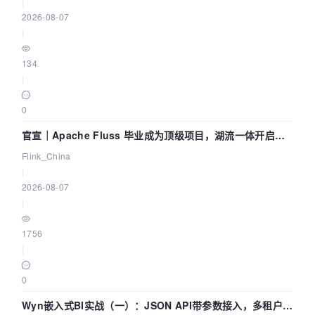
|
2026-08-07
|
134
|
0
官宣｜Apache Fluss 毕业成为顶级项目，湖流一体开启
Agentic Lake 全面实时化时代
Flink_China
|
2026-08-07
|
1756
|
0
Wyn嵌入式BI实战（一）：JSON API带参数接入，多租户数