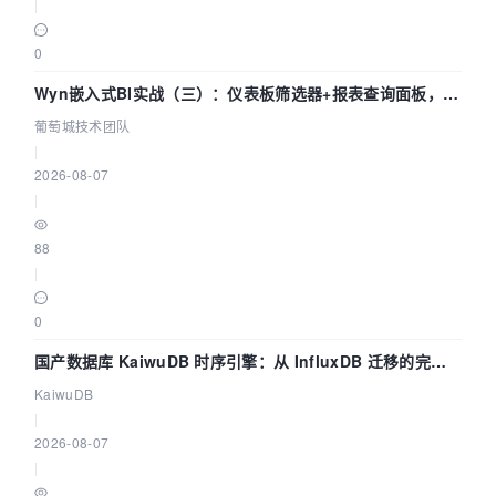
|
0
Wyn嵌入式BI实战（三）：仪表板筛选器+报表查询面板，参
数联动全闭环
葡萄城技术团队
|
2026-08-07
|
88
|
0
国产数据库 KaiwuDB 时序引擎：从 InfluxDB 迁移的完整
技术路径
KaiwuDB
|
2026-08-07
|