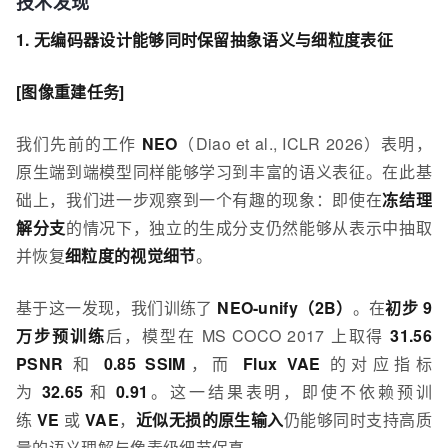
技术发现
1. 无编码器设计能够同时保留抽象语义与细粒度表征
[图像重建任务]
我们先前的工作
NEO
（Diao et al., ICLR 2026）表明，
原生端到端模型同样能够学习到丰富的语义表征。在此基
础上，我们进一步观察到一个有趣的现象：即使在
冻结理
解分支
的情况下，独立的生成分支仍然能够从表示中抽取
并恢复
细粒度的视觉细节
。
基于这一发现，我们训练了
NEO-unify（2B）
。在
初步 9
万步预训练
后，模型在 MS COCO 2017 上取得
31.56
PSNR
和
0.85 SSIM
，而
Flux VAE
的对应指标
为
32.65
和
0.91
。这一结果表明，即使不依赖预训
练
VE
或
VAE
，
近似无损的原生输入
仍能够同时支持高质
量的语义理解与像素级细节保真。