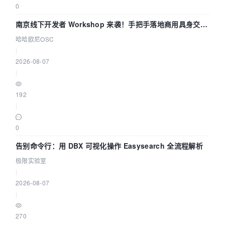
0
南京线下开发者 Workshop 来袭！手把手落地商用具身交互
智能 Agent 应用
哈哈欧尼OSC
|
2026-08-07
|
192
|
0
告别命令行：用 DBX 可视化操作 Easysearch 全流程解析
极限实验室
|
2026-08-07
|
270