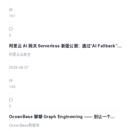
|
101
|
0
阿里云 AI 网关 Serverless 新版公测：通过“AI Fallback”与
拓扑可视化构建 AI 流量治理底座
阿里云云原生
|
2026-08-07
|
135
|
0
OceanBase 聊聊 Graph Engineering —— 别让一个
Agent 既当运动员又
OceanBase数据库