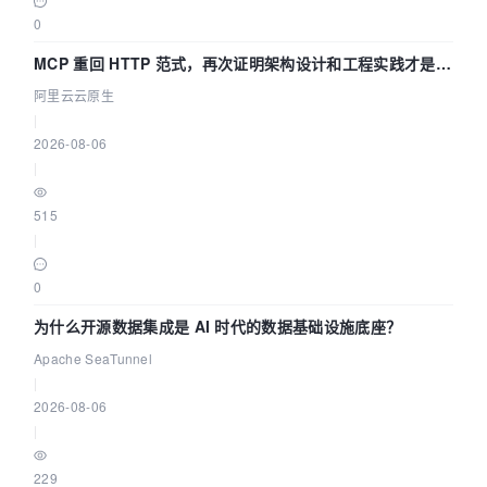
0
MCP 重回 HTTP 范式，再次证明架构设计和工程实践才是稀
缺资源
阿里云云原生
|
2026-08-06
|
515
|
0
为什么开源数据集成是 AI 时代的数据基础设施底座？
Apache SeaTunnel
|
2026-08-06
|
229