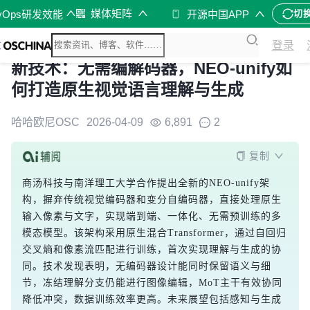
媒体矩阵
vOps研发效能
开源中国APP
切
登录
新技术：无需编解码器，NEO-unify如
何打造原生视觉语言理解与生成
哈哈欧尼OSC
2026-04-09
6,891
2
复制
商汤科技与南洋理工大学合作提出全新的NEO-unify架
构，摒弃传统视觉编码器和变分自编码器，直接处理原生
输入像素与文字，实现端到端、一体化、无需预训练的多
模态模型。该架构采用原生混合Transformer，通过自回归
交叉熵和像素流匹配进行训练，首次实现理解与生成的协
同。技术发现表明，无编码器设计能同时保留语义与细
节，冻结理解分支仍能进行图像编辑，MoT主干有效协同
降低冲突，数据训练效率更高。未来展望包括感知与生成