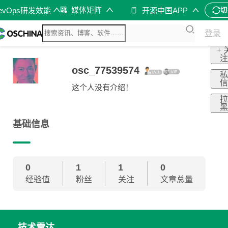
媒体矩阵
evOps研发效能
开源中国APP
切
登录
+ 
osc_77539574
这个人没有介绍！
基础信息
0
1
1
0
经验值
粉丝
关注
文章总量
技术雷达