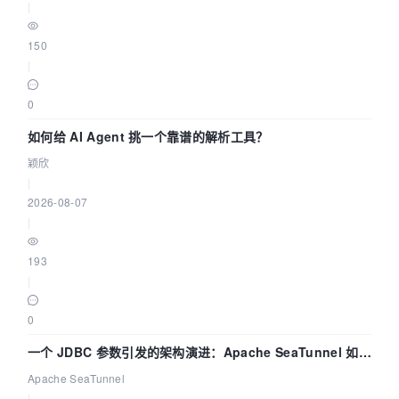
|
150
|
0
如何给 AI Agent 挑一个靠谱的解析工具？
颖欣
|
2026-08-07
|
193
|
0
一个 JDBC 参数引发的架构演进：Apache SeaTunnel 如何
解决数据同步中的“定时 Flush”难题
Apache SeaTunnel
|