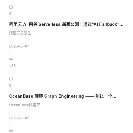
|
0
阿里云 AI 网关 Serverless 新版公测：通过“AI Fallback”与
拓扑可视化构建 AI 流量治理底座
阿里云云原生
|
2026-08-07
|
135
|
0
OceanBase 聊聊 Graph Engineering —— 别让一个
Agent 既当运动员又
OceanBase数据库
|
2026-08-07
|