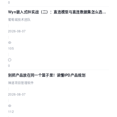
0
Wyn嵌入式BI实战（二）：直连模型与直连数据集怎么选，
参数为什么不生效？| 葡萄城技术团队
葡萄城技术团队
|
2026-08-07
|
105
|
0
别把产品放在同一个篮子里！读懂IPD产品规划
禅道项目管理软件
|
2026-08-07
|
112