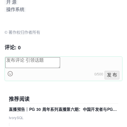
开 源
操作系统
© 著作权归作者所有
评论: 0
0/500
发 布
推荐阅读
直播预告｜PG 30 周年系列直播第六期：中国开发者与PG内
核——我们改得动吗？我们贡献了什么？
IvorySQL
|