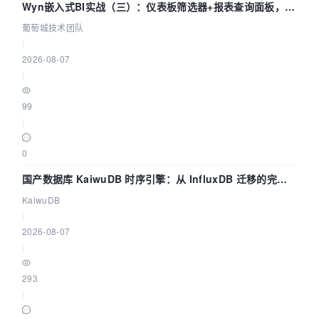
Wyn嵌入式BI实战（三）：仪表板筛选器+报表查询面板，参
数联动全闭环
葡萄城技术团队
|
2026-08-07
|
99
|
0
国产数据库 KaiwuDB 时序引擎：从 InfluxDB 迁移的完整
技术路径
KaiwuDB
|
2026-08-07
|
293
|