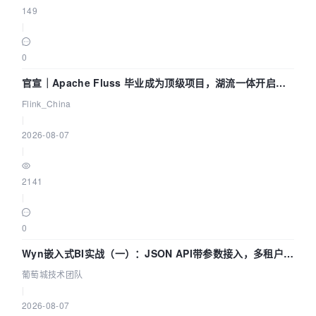
149
|
0
官宣｜Apache Fluss 毕业成为顶级项目，湖流一体开启
Agentic Lake 全面实时化时代
Flink_China
|
2026-08-07
|
2141
|
0
Wyn嵌入式BI实战（一）：JSON API带参数接入，多租户数
据源配置指南 | 葡萄城技术团队
葡萄城技术团队
|
2026-08-07