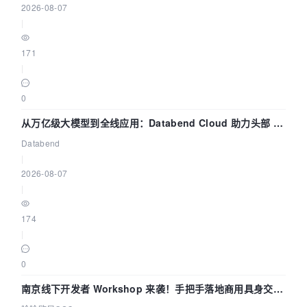
2026-08-07
|
171
|
0
从万亿级大模型到全线应用：Databend Cloud 助力头部 AI
企业构建全链路 Trace 数据管道
Databend
|
2026-08-07
|
174
|
0
南京线下开发者 Workshop 来袭！手把手落地商用具身交互