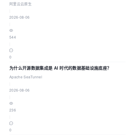
缺资源
阿里云云原生
|
2026-08-06
|
544
|
0
为什么开源数据集成是 AI 时代的数据基础设施底座？
Apache SeaTunnel
|
2026-08-06
|
236
|
0