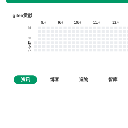
gitee贡献
资讯
博客
造物
智库