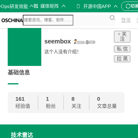
媒体矩阵
vOps研发效能
开源中国APP
切
登录
+ 关
注
seembox
私 信
这个人没有介绍！
拉 黑
基础信息
161
1
8
0
经验值
粉丝
关注
文章总量
技术雷达