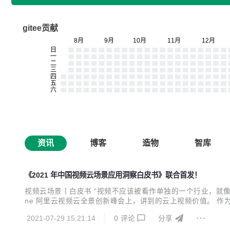
gitee贡献
资讯
博客
造物
智库
《2021 年中国视频云场景应用洞察白皮书》联合首发！
视频云场景丨白皮书 “视频不应该被看作单独的一个行业，就像云
ne 阿里云视频云全景创新峰会上，讲到的云上视频价值。 
艾瑞咨询的前瞻洞察与阿里云视频云的实践探索，联合研究发布
2021-07-29 15:21:14
0
评论
分享
技术的关键环节，判断未来的发展趋向，而更核心的是，聚焦 ..