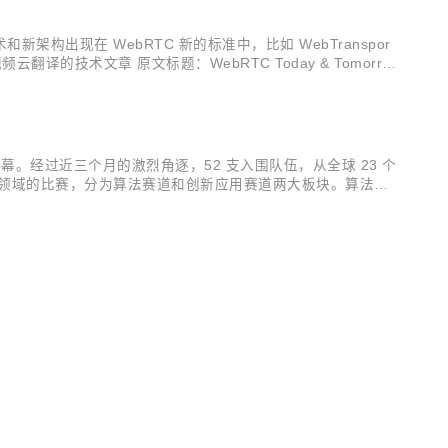
新架构出现在 WebRTC 新的标准中，比如 WebTranspor
翻译的技术文章 原文标题：WebRTC Today & Tomorro
幕。经过近三个月的激烈角逐，52 支入围队伍，从全球 23 个
新领域的比赛，分为算法赛道和创新应用赛道两大板块。算法赛
掘视频云技术在各个行业场景中的应用，创造出下一代音视频新