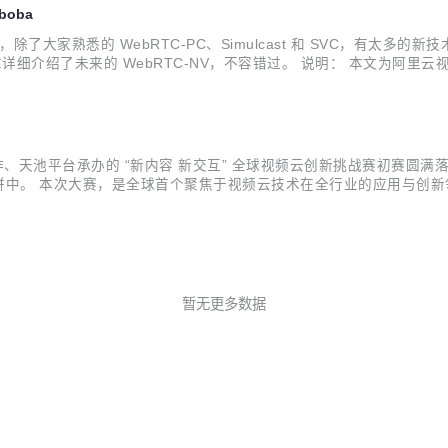
boba
家熟悉的 WebRTC-PC、Simulcast 和 SVC，有太多的新技术和
篇文章详细介绍了未来的 WebRTC-NV，不容错过。 说明： 本文为阿里云视频云
接：https://webrtchacks.com/webr...
作、天池平台承办的 “新内容 新交互” 全球视频云创新挑战赛初赛圆满落
的比拼中。 本次大赛，是全球首个聚焦于视频云技术在全行业的应用与创
CVPR 竞赛”；而应用创新赛道，则鼓励参赛选手从行业痛点出发，挖
暂无更多数据