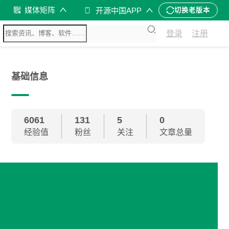
媒体矩阵
开源中国APP
切换老版本
登录
注册
基础信息
6061
131
5
0
经验值
粉丝
关注
文章总量