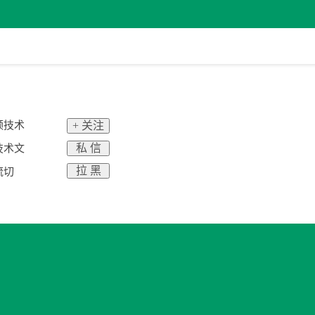
频技术
+ 关注
私 信
技术文
拉 黑
流切