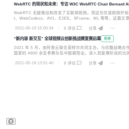
WebRTC 的现状和未来：专访 W3C WebRTC Chair Bernard A
WebRTC 无疑推动和改变了互联网视频，而这仅仅是刚刚开始，除了大
t、WebCodecs、AV1、E2EE、SFrame、ML 等等，这
w: Interview with W3C WebRTC Chair Bernard Aboba 原文链
2021-05-19 15:00:34
0
评论
分享
“新内容 新交互” 全球视频云创新挑战赛复赛启幕
拒绝
2021 年 5 月，由阿里云联合英特尔共同主办，与优酷战略合
国家的 4600 余支参赛队伍中脱颖而出，进入到复赛阶段
道以目前业界极为关注的视频分割为赛题，以期打造中国的 “
2021-05-18 13:51:40
0
评论
分享
场景。 业界大咖倾力加盟，视频云驱动下一代技术浪潮...