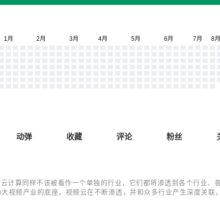
动弹
收藏
评论
粉丝
计算同样不该被看作一个单独的行业，它们都将渗透到各个行业、各个场景。
作为大视频产业的底座，视频云在不断渗透，并和众多行业产生深度关
视频云赛道首个场景洞察报告 ——《2021 年中国视频云场景应用洞
.