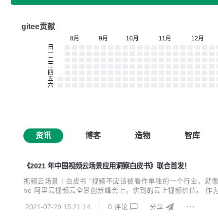
gitee贡献
资讯
博客
造物
智库
《2021 年中国视频云场景应用洞察白皮书》联合首发！
视频云场景丨白皮书 “视频不应该被看作单独的一个行业，就像云
ne 阿里云视频云全景创新峰会上，讲到的云上视频价值。 
艾瑞咨询的前瞻洞察与阿里云视频云的实践探索，联合研究发布
2021-07-29 15:21:14
0
评论
分享
技术的关键环节，判断未来的发展趋向，而更核心的是，聚焦 ..