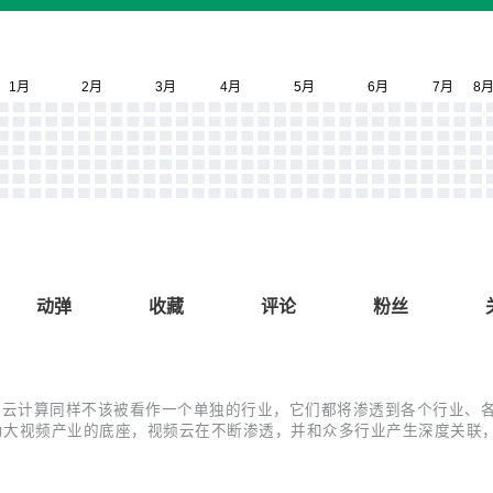
动弹
收藏
评论
粉丝
计算同样不该被看作一个单独的行业，它们都将渗透到各个行业、各个场景。
作为大视频产业的底座，视频云在不断渗透，并和众多行业产生深度关
视频云赛道首个场景洞察报告 ——《2021 年中国视频云场景应用洞
.