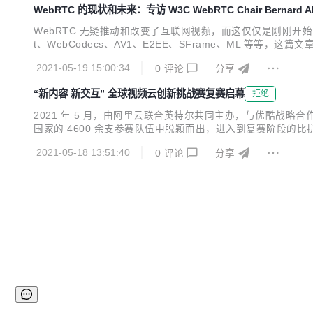
WebRTC 的现状和未来：专访 W3C WebRTC Chair Bernard A
WebRTC 无疑推动和改变了互联网视频，而这仅仅是刚刚开始，除了大
t、WebCodecs、AV1、E2EE、SFrame、ML 等等，这
w: Interview with W3C WebRTC Chair Bernard Aboba 原文链
2021-05-19 15:00:34
0
评论
分享
“新内容 新交互” 全球视频云创新挑战赛复赛启幕
拒绝
2021 年 5 月，由阿里云联合英特尔共同主办，与优酷战略合
国家的 4600 余支参赛队伍中脱颖而出，进入到复赛阶段
道以目前业界极为关注的视频分割为赛题，以期打造中国的 “
2021-05-18 13:51:40
0
评论
分享
场景。 业界大咖倾力加盟，视频云驱动下一代技术浪潮...