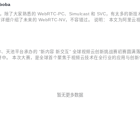
boba
家熟悉的 WebRTC-PC、Simulcast 和 SVC，有太多的新技术和
篇文章详细介绍了未来的 WebRTC-NV，不容错过。 说明： 本文为阿里云视频云
接：https://webrtchacks.com/webr...
作、天池平台承办的 “新内容 新交互” 全球视频云创新挑战赛初赛圆满落
的比拼中。 本次大赛，是全球首个聚焦于视频云技术在全行业的应用与创
CVPR 竞赛”；而应用创新赛道，则鼓励参赛选手从行业痛点出发，挖
暂无更多数据