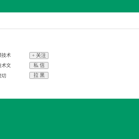
频技术
+ 关注
私 信
技术文
拉 黑
流切