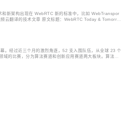
新架构出现在 WebRTC 新的标准中，比如 WebTranspor
翻译的技术文章 原文标题：WebRTC Today & Tomorro
幕。经过近三个月的激烈角逐，52 支入围队伍，从全球 23 个
新领域的比赛，分为算法赛道和创新应用赛道两大板块。算法赛
掘视频云技术在各个行业场景中的应用，创造出下一代音视频新