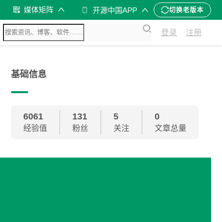
媒体矩阵
开源中国APP
切换老版本
登录
注册
基础信息
6061
131
5
0
经验值
粉丝
关注
文章总量