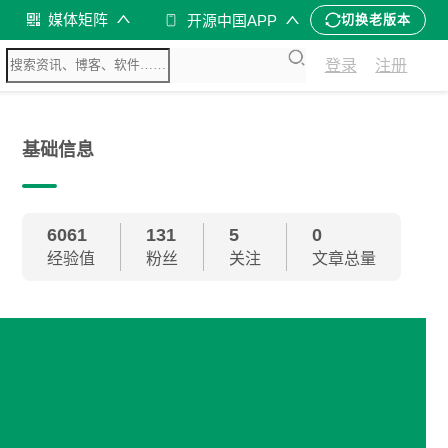
媒体矩阵
开源中国APP
切换老版本
登录
注册
基础信息
6061
131
5
0
经验值
粉丝
关注
文章总量