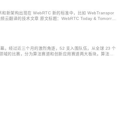
新架构出现在 WebRTC 新的标准中，比如 WebTranspor
翻译的技术文章 原文标题：WebRTC Today & Tomorro
幕。经过近三个月的激烈角逐，52 支入围队伍，从全球 23 个
新领域的比赛，分为算法赛道和创新应用赛道两大板块。算法赛
掘视频云技术在各个行业场景中的应用，创造出下一代音视频新