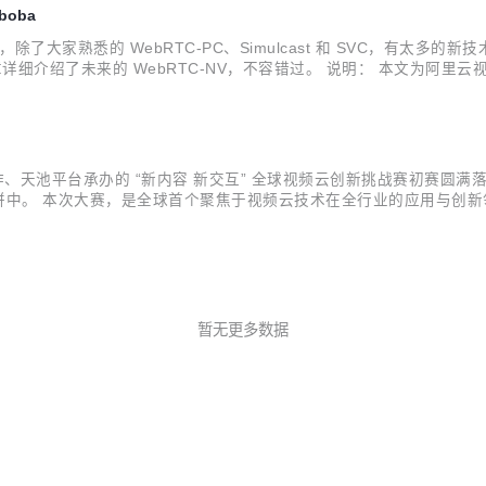
boba
家熟悉的 WebRTC-PC、Simulcast 和 SVC，有太多的新技术和
篇文章详细介绍了未来的 WebRTC-NV，不容错过。 说明： 本文为阿里云视频云
接：https://webrtchacks.com/webr...
作、天池平台承办的 “新内容 新交互” 全球视频云创新挑战赛初赛圆满落
的比拼中。 本次大赛，是全球首个聚焦于视频云技术在全行业的应用与创
CVPR 竞赛”；而应用创新赛道，则鼓励参赛选手从行业痛点出发，挖
暂无更多数据