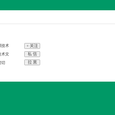
频技术
+ 关注
私 信
技术文
拉 黑
流切