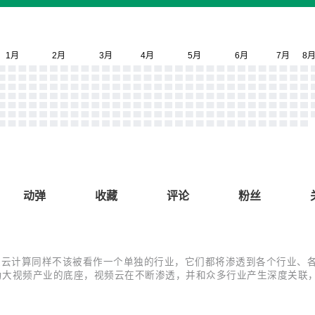
动弹
收藏
评论
粉丝
计算同样不该被看作一个单独的行业，它们都将渗透到各个行业、各个场景。
作为大视频产业的底座，视频云在不断渗透，并和众多行业产生深度关
视频云赛道首个场景洞察报告 ——《2021 年中国视频云场景应用洞
.