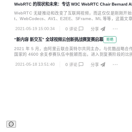
WebRTC 的现状和未来：专访 W3C WebRTC Chair Bernard A
WebRTC 无疑推动和改变了互联网视频，而这仅仅是刚刚开始，除了大
t、WebCodecs、AV1、E2EE、SFrame、ML 等等，这
w: Interview with W3C WebRTC Chair Bernard Aboba 原文链
2021-05-19 15:00:34
0
评论
分享
“新内容 新交互” 全球视频云创新挑战赛复赛启幕
拒绝
2021 年 5 月，由阿里云联合英特尔共同主办，与优酷战略合
国家的 4600 余支参赛队伍中脱颖而出，进入到复赛阶段
道以目前业界极为关注的视频分割为赛题，以期打造中国的 “
2021-05-18 13:51:40
0
评论
分享
场景。 业界大咖倾力加盟，视频云驱动下一代技术浪潮...