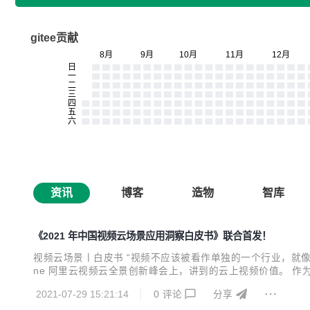
gitee贡献
资讯
博客
造物
智库
《2021 年中国视频云场景应用洞察白皮书》联合首发！
视频云场景丨白皮书 “视频不应该被看作单独的一个行业，就像云
ne 阿里云视频云全景创新峰会上，讲到的云上视频价值。 
艾瑞咨询的前瞻洞察与阿里云视频云的实践探索，联合研究发布
2021-07-29 15:21:14
0
评论
分享
技术的关键环节，判断未来的发展趋向，而更核心的是，聚焦 ..