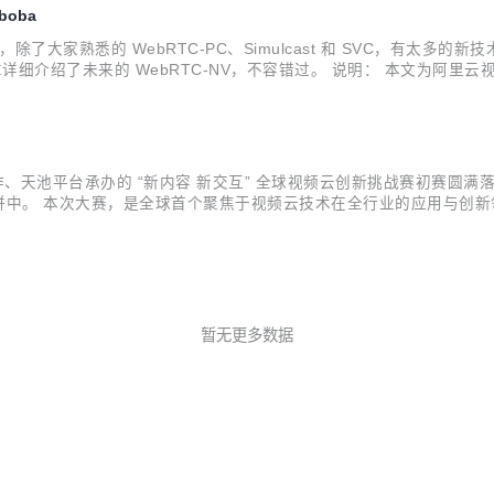
boba
家熟悉的 WebRTC-PC、Simulcast 和 SVC，有太多的新技术和
篇文章详细介绍了未来的 WebRTC-NV，不容错过。 说明： 本文为阿里云视频云
接：https://webrtchacks.com/webr...
作、天池平台承办的 “新内容 新交互” 全球视频云创新挑战赛初赛圆满落
的比拼中。 本次大赛，是全球首个聚焦于视频云技术在全行业的应用与创
CVPR 竞赛”；而应用创新赛道，则鼓励参赛选手从行业痛点出发，挖
暂无更多数据