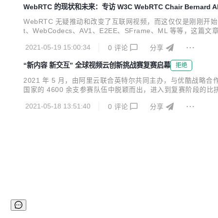
WebRTC 的现状和未来：专访 W3C WebRTC Chair Bernard A
WebRTC 无疑推动和改变了互联网视频，而这仅仅是刚刚开始，除了大
t、WebCodecs、AV1、E2EE、SFrame、ML 等等，这
w: Interview with W3C WebRTC Chair Bernard Aboba 原文链
2021-05-19 15:00:34
0
评论
分享
“新内容 新交互” 全球视频云创新挑战赛复赛启幕
拒绝
2021 年 5 月，由阿里云联合英特尔共同主办，与优酷战略合
国家的 4600 余支参赛队伍中脱颖而出，进入到复赛阶段
道以目前业界极为关注的视频分割为赛题，以期打造中国的 “
2021-05-18 13:51:40
0
评论
分享
场景。 业界大咖倾力加盟，视频云驱动下一代技术浪潮...