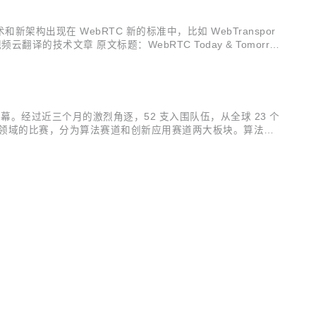
新架构出现在 WebRTC 新的标准中，比如 WebTranspor
翻译的技术文章 原文标题：WebRTC Today & Tomorro
幕。经过近三个月的激烈角逐，52 支入围队伍，从全球 23 个
新领域的比赛，分为算法赛道和创新应用赛道两大板块。算法赛
掘视频云技术在各个行业场景中的应用，创造出下一代音视频新