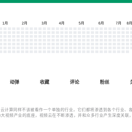
动弹
收藏
评论
粉丝
计算同样不该被看作一个单独的行业，它们都将渗透到各个行业、各个场景。
作为大视频产业的底座，视频云在不断渗透，并和众多行业产生深度关
视频云赛道首个场景洞察报告 ——《2021 年中国视频云场景应用洞
.