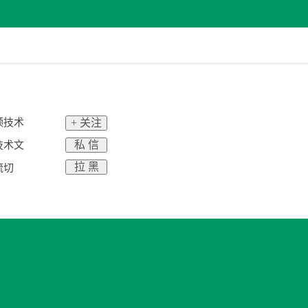
频技术
+ 关注
私 信
技术文
拉 黑
流切