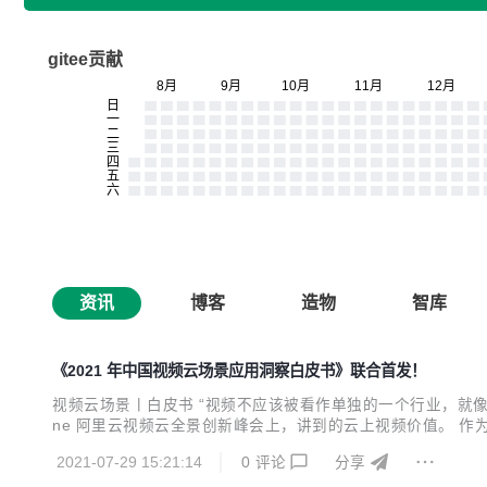
gitee贡献
资讯
博客
造物
智库
《2021 年中国视频云场景应用洞察白皮书》联合首发！
视频云场景丨白皮书 “视频不应该被看作单独的一个行业，就像云
ne 阿里云视频云全景创新峰会上，讲到的云上视频价值。 
艾瑞咨询的前瞻洞察与阿里云视频云的实践探索，联合研究发布
2021-07-29 15:21:14
0
评论
分享
技术的关键环节，判断未来的发展趋向，而更核心的是，聚焦 ..