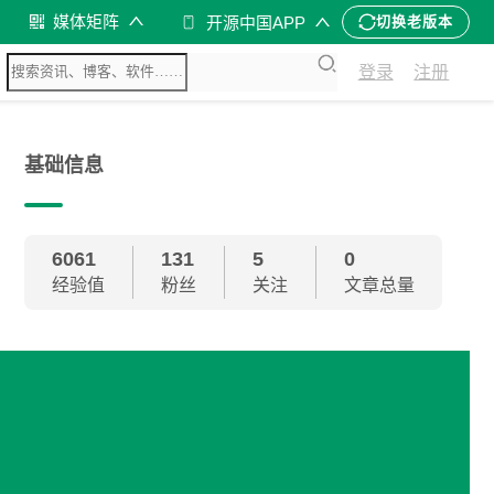
媒体矩阵
开源中国APP
切换老版本
登录
注册
基础信息
6061
131
5
0
经验值
粉丝
关注
文章总量