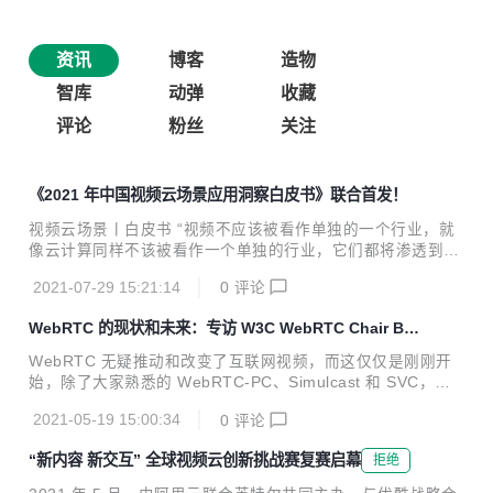
资讯
博客
造物
智库
动弹
收藏
评论
粉丝
关注
《2021 年中国视频云场景应用洞察白皮书》联合首发！
视频云场景丨白皮书 “视频不应该被看作单独的一个行业，就
像云计算同样不该被看作一个单独的行业，它们都将渗透到各
个行业、各个场景。” 这正是艾瑞研究院副总经理徐樊磊在 7.
2021-07-29 15:21:14
0
评论
10 的 Imagine 阿里云视频云全景创新峰会上，讲到的云上视
频价值。 作为大视频产业的底座，视频云在不断渗透，并和众
WebRTC 的现状和未来：专访 W3C WebRTC Chair Ber
多行业产生深度关联，阿里云视频云一直着力于以技术创造新
nard Aboba
商业价值，就此，融合艾瑞咨询的前瞻洞察与阿里云视频云的
WebRTC 无疑推动和改变了互联网视频，而这仅仅是刚刚开
实践探索，联合研究发布视频云赛道首个场景洞察报告 ——
始，除了大家熟悉的 WebRTC-PC、Simulcast 和 SVC，有
《2021 年中国视频云场景应用洞察白皮书》。 该份白皮书洞
太多的新技术和新架构出现在 WebRTC 新的标准中，比如 W
悉产业的需求与供给，剖析视频云技术的关键环节，判断未来
2021-05-19 15:00:34
0
评论
ebTransport、WebCodecs、AV1、E2EE、SFrame、ML 等
的发展趋向，而更核心的是，聚焦 ...
等，这篇文章详细介绍了未来的 WebRTC-NV，不容错过。
“新内容 新交互” 全球视频云创新挑战赛复赛启幕
拒绝
说明： 本文为阿里云视频云翻译的技术文章 原文标题：Web
RTC Today & Tomorrow: Interview with W3C WebRTC Ch