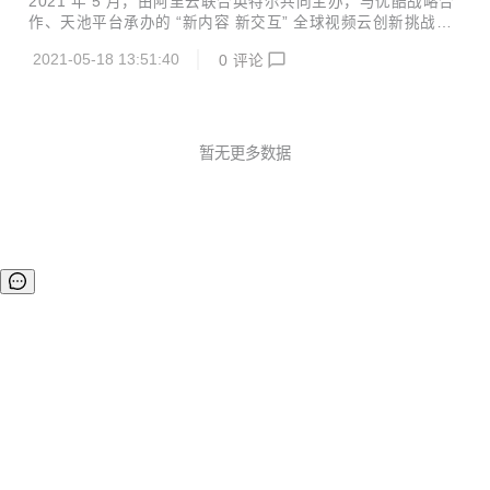
2021 年 5 月，由阿里云联合英特尔共同主办，与优酷战略合
air Bernard Aboba 原文链接：https://webrtchacks.com/we
作、天池平台承办的 “新内容 新交互” 全球视频云创新挑战赛
br...
初赛圆满落幕。经过近三个月的激烈角逐，52 支入围队伍，
2021-05-18 13:51:40
0
评论
从全球 23 个国家的 4600 余支参赛队伍中脱颖而出，进入到
复赛阶段的比拼中。 本次大赛，是全球首个聚焦于视频云技术
在全行业的应用与创新领域的比赛，分为算法赛道和创新应用
赛道两大板块。算法赛道以目前业界极为关注的视频分割为赛
题，以期打造中国的 “CVPR 竞赛”；而应用创新赛道，则鼓励
暂无更多数据
参赛选手从行业痛点出发，挖掘视频云技术在各个行业场景中
的应用，创造出下一代音视频新场景。 业界大咖倾力加盟，视
频云驱动下一代技术浪潮...
©OSCHINA(OSChina.NET)
京ICP备2025119063号