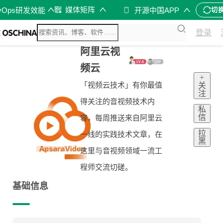
媒体矩阵
vOps研发效能
开源中国APP
切
登录
阿里云视
频云
+
「视频云技术」有你最值
关
注
得关注的音视频技术内
私
信
容，每周推送来自阿里云
拉
一线的实践技术文章，在
黑
这里与音视频领域一流工
程师交流切磋。
基础信息