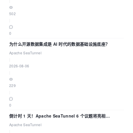
|
502
|
0
为什么开源数据集成是 AI 时代的数据基础设施底座？
Apache SeaTunnel
|
2026-08-06
|
229
|
0
倒计时 1 天！Apache SeaTunnel 6 个议题将亮相
Community Over Code Asia 2026
Apache SeaTunnel
|