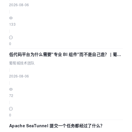
2026-08-06
|
133
|
0
低代码平台为什么需要"专业 BI 组件"而不是自己造？ | 葡萄
城技术团队
葡萄城技术团队
|
2026-08-06
|
72
|
0
Apache SeaTunnel 提交一个任务都经过了什么？