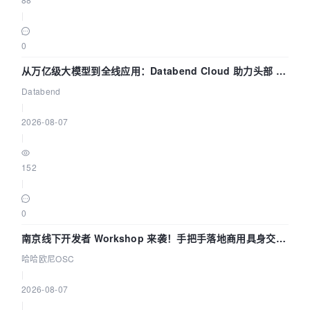
|
0
从万亿级大模型到全线应用：Databend Cloud 助力头部 AI
企业构建全链路 Trace 数据管道
Databend
|
2026-08-07
|
152
|
0
南京线下开发者 Workshop 来袭！手把手落地商用具身交互
智能 Agent 应用
哈哈欧尼OSC
|
2026-08-07
|