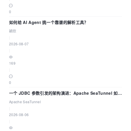
0
如何给 AI Agent 挑一个靠谱的解析工具？
颖欣
|
2026-08-07
|
169
|
0
一个 JDBC 参数引发的架构演进：Apache SeaTunnel 如何
解决数据同步中的“定时 Flush”难题
Apache SeaTunnel
|
2026-08-06
|