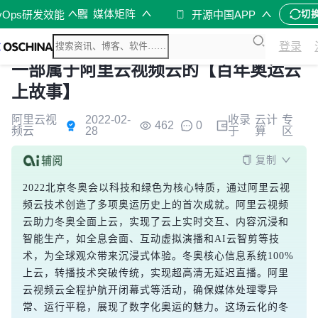
媒体矩阵
vOps研发效能
开源中国APP
切
登录
一部属于阿里云视频云的【百年奥运云
上故事】
阿里云视
2022-02-
收录
云计
专
462
0
频云
28
于
算
区
复制
2022北京冬奥会以科技和绿色为核心特质，通过阿里云视
频云技术创造了多项奥运历史上的首次成就。阿里云视频
云助力冬奥全面上云，实现了云上实时交互、内容沉浸和
智能生产，如全息会面、互动虚拟演播和AI云智剪等技
术，为全球观众带来沉浸式体验。冬奥核心信息系统100%
上云，转播技术突破传统，实现超高清无延迟直播。阿里
云视频云全程护航开闭幕式等活动，确保媒体处理零异
常、运行平稳，展现了数字化奥运的魅力。这场云化的冬