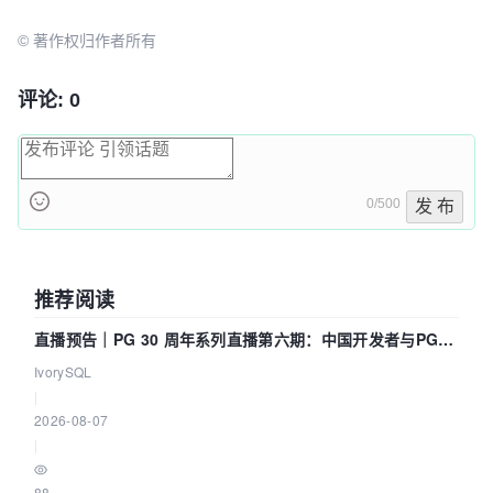
© 著作权归作者所有
评论: 0
0/500
发 布
推荐阅读
直播预告｜PG 30 周年系列直播第六期：中国开发者与PG内
核——我们改得动吗？我们贡献了什么？
IvorySQL
|
2026-08-07
|
88