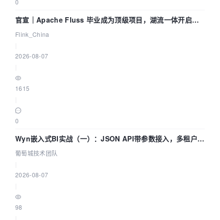
0
官宣｜Apache Fluss 毕业成为顶级项目，湖流一体开启
Agentic Lake 全面实时化时代
Flink_China
|
2026-08-07
|
1615
|
0
Wyn嵌入式BI实战（一）：JSON API带参数接入，多租户数
据源配置指南 | 葡萄城技术团队
葡萄城技术团队
|
2026-08-07
|
98
|