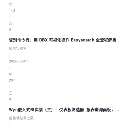
142
|
0
告别命令行：用 DBX 可视化操作 Easysearch 全流程解析
极限实验室
|
2026-08-07
|
207
|
0
Wyn嵌入式BI实战（三）：仪表板筛选器+报表查询面板，参
数联动全闭环
葡萄城技术团队
|