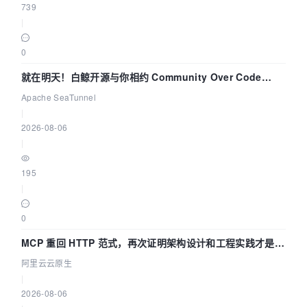
739
|
0
就在明天！白鲸开源与你相约 Community Over Code
Asia 2026 主题演讲！
Apache SeaTunnel
|
2026-08-06
|
195
|
0
MCP 重回 HTTP 范式，再次证明架构设计和工程实践才是稀
缺资源
阿里云云原生
|
2026-08-06