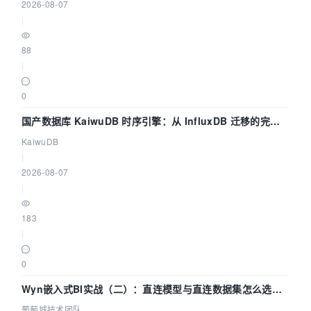
2026-08-07
|
88
|
0
国产数据库 KaiwuDB 时序引擎：从 InfluxDB 迁移的完整
技术路径
KaiwuDB
|
2026-08-07
|
183
|
0
Wyn嵌入式BI实战（二）：直连模型与直连数据集怎么选，
参数为什么不生效？| 葡萄城技术团队
葡萄城技术团队