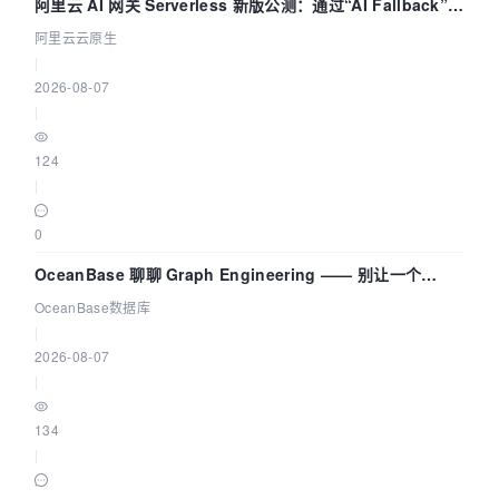
阿里云 AI 网关 Serverless 新版公测：通过“AI Fallback”与
拓扑可视化构建 AI 流量治理底座
阿里云云原生
|
2026-08-07
|
124
|
0
OceanBase 聊聊 Graph Engineering —— 别让一个
Agent 既当运动员又
OceanBase数据库
|
2026-08-07
|
134
|