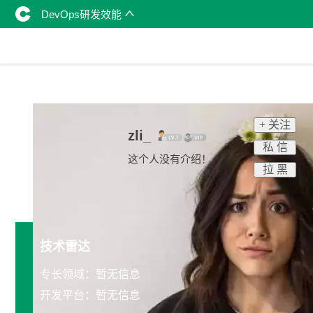
DevOps研发效能
+ 关注
zli_
私 信
这个人没有介绍！
拉 黑
技术雷达
专长领域：暂无信息
开发平台：暂无信息