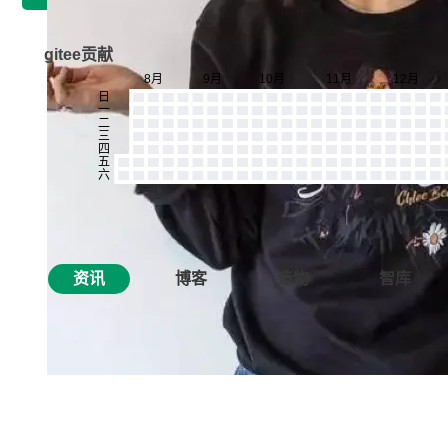
gitee贡献
资讯
博客
造物
智库