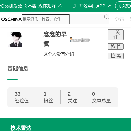
媒体矩阵
vOps研发效能
开源中国APP
切
登录
+ 关
念念的早
注
餐
私 信
这个人没有介绍！
拉 黑
基础信息
33
1
2
0
经验值
粉丝
关注
文章总量
技术雷达