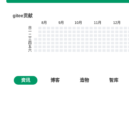
gitee贡献
资讯
博客
造物
智库