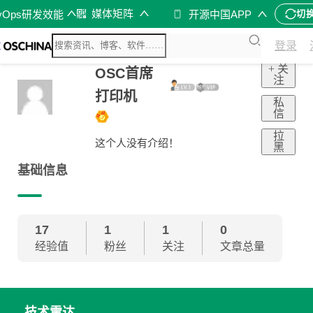
媒体矩阵
vOps研发效能
开源中国APP
切
登录
+ 关
OSC首席
注
打印机
私
信
拉
这个人没有介绍！
黑
基础信息
17
1
1
0
经验值
粉丝
关注
文章总量
技术雷达