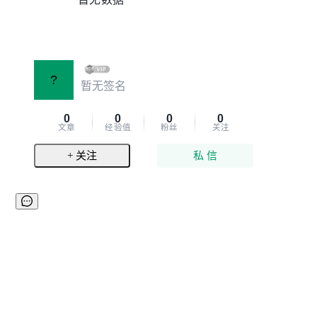
?
暂无签名
0
0
0
0
文章
经验值
粉丝
关注
+ 关注
私 信