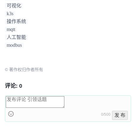
可视化
k3s
操作系统
mqtt
人工智能
modbus
© 著作权归作者所有
评论: 0
0/500
发 布