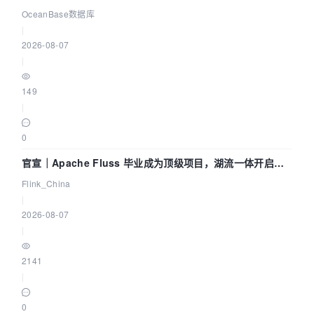
Agent 既当运动员又
OceanBase数据库
|
2026-08-07
|
149
|
0
官宣｜Apache Fluss 毕业成为顶级项目，湖流一体开启
Agentic Lake 全面实时化时代
Flink_China
|
2026-08-07
|
2141
|
0