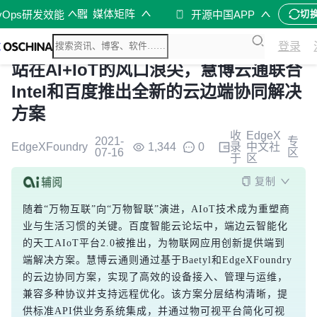
媒体矩阵
vOps研发效能
开源中国APP
切
登录
站在AI+IoT的风口浪尖，慧博云通联合
Intel和百度推出全新的云边端协同解决
方案
收
EdgeX
2021-
专
EdgeXFoundry
1,344
0
录
中文社
07-16
区
于
区
复制
随着“万物互联”向“万物智联”演进，AIoT技术成为重塑商
业与生活习惯的关键。百度智能云论坛中，端边云智能化
的天工AIoT平台2.0被推出，为物联网应用创新提供端到
端解决方案。慧博云通则通过基于Baetyl和EdgeXFoundry
的云边协同方案，实现了高效的设备接入、管理与运维，
兼容多种协议并支持远程优化。该方案分层结构清晰，提
供标准API供业务系统集成，并通过物可视平台简化可视