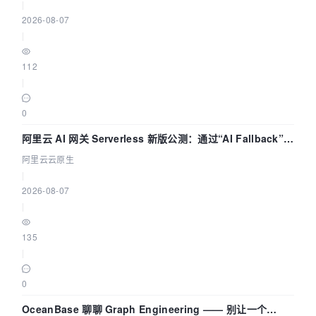
|
2026-08-07
|
112
|
0
阿里云 AI 网关 Serverless 新版公测：通过“AI Fallback”与
拓扑可视化构建 AI 流量治理底座
阿里云云原生
|
2026-08-07
|
135
|
0
OceanBase 聊聊 Graph Engineering —— 别让一个