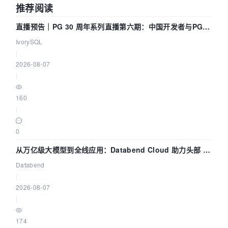
推荐阅读
直播预告｜PG 30 周年系列直播第六期：中国开发者与PG内
核——我们改得动吗？我们贡献了什么？
IvorySQL
|
2026-08-07
|
160
|
0
从万亿级大模型到全线应用：Databend Cloud 助力头部 AI
企业构建全链路 Trace 数据管道
Databend
|
2026-08-07
|
174