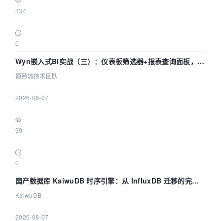
334
|
0
Wyn嵌入式BI实战（三）：仪表板筛选器+报表查询面板，参
数联动全闭环
葡萄城技术团队
|
2026-08-07
|
99
|
0
国产数据库 KaiwuDB 时序引擎：从 InfluxDB 迁移的完整
技术路径
KaiwuDB
|
2026-08-07