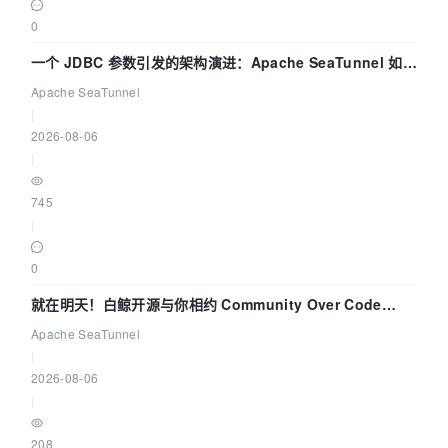
0
一个 JDBC 参数引发的架构演进：Apache SeaTunnel 如何
解决数据同步中的“定时 Flush”难题
Apache SeaTunnel
|
2026-08-06
|
745
|
0
就在明天！白鲸开源与你相约 Community Over Code
Asia 2026 主题演讲！
Apache SeaTunnel
|
2026-08-06
|
208