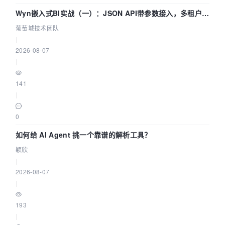
Wyn嵌入式BI实战（一）：JSON API带参数接入，多租户数
据源配置指南 | 葡萄城技术团队
葡萄城技术团队
|
2026-08-07
|
141
|
0
如何给 AI Agent 挑一个靠谱的解析工具？
颖欣
|
2026-08-07
|
193
|