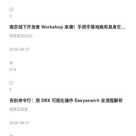
|
0
南京线下开发者 Workshop 来袭！手把手落地商用具身交互
智能 Agent 应用
哈哈欧尼OSC
|
2026-08-07
|
218
|
0
告别命令行：用 DBX 可视化操作 Easysearch 全流程解析
极限实验室
|
2026-08-07
|