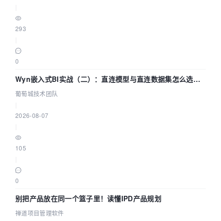
|
293
|
0
Wyn嵌入式BI实战（二）：直连模型与直连数据集怎么选，
参数为什么不生效？| 葡萄城技术团队
葡萄城技术团队
|
2026-08-07
|
105
|
0
别把产品放在同一个篮子里！读懂IPD产品规划
禅道项目管理软件