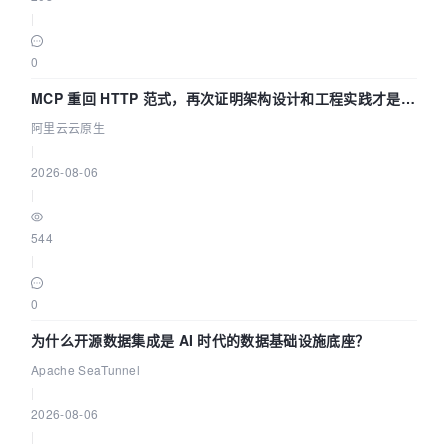
|
0
MCP 重回 HTTP 范式，再次证明架构设计和工程实践才是稀
缺资源
阿里云云原生
|
2026-08-06
|
544
|
0
为什么开源数据集成是 AI 时代的数据基础设施底座？
Apache SeaTunnel
|
2026-08-06
|