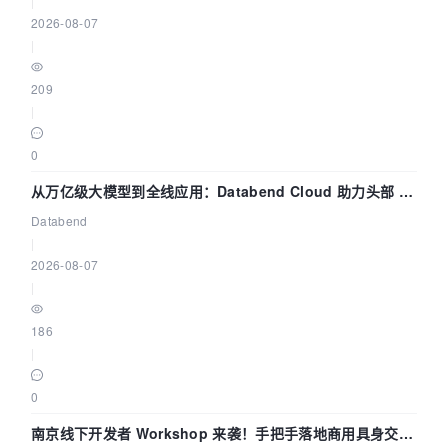
|
2026-08-07
|
209
|
0
从万亿级大模型到全线应用：Databend Cloud 助力头部 AI
企业构建全链路 Trace 数据管道
Databend
|
2026-08-07
|
186
|
0
南京线下开发者 Workshop 来袭！手把手落地商用具身交互