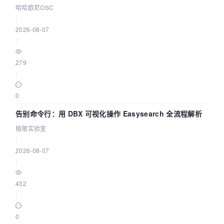
智能 Agent 应用
哈哈欧尼OSC
|
2026-08-07
|
279
|
0
告别命令行：用 DBX 可视化操作 Easysearch 全流程解析
极限实验室
|
2026-08-07
|
432
|
0