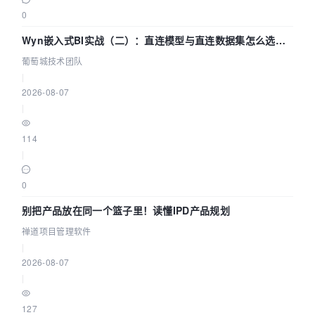
0
Wyn嵌入式BI实战（二）：直连模型与直连数据集怎么选，
参数为什么不生效？| 葡萄城技术团队
葡萄城技术团队
|
2026-08-07
|
114
|
0
别把产品放在同一个篮子里！读懂IPD产品规划
禅道项目管理软件
|
2026-08-07
|
127