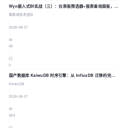
Wyn嵌入式BI实战（三）：仪表板筛选器+报表查询面板，参
数联动全闭环
葡萄城技术团队
|
2026-08-07
|
99
|
0
国产数据库 KaiwuDB 时序引擎：从 InfluxDB 迁移的完整
技术路径
KaiwuDB
|
2026-08-07
|
364
|