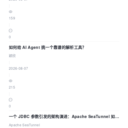
|
159
|
0
如何给 AI Agent 挑一个靠谱的解析工具？
颖欣
|
2026-08-07
|
215
|
0
一个 JDBC 参数引发的架构演进：Apache SeaTunnel 如何
解决数据同步中的“定时 Flush”难题
Apache SeaTunnel