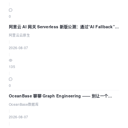
|
0
阿里云 AI 网关 Serverless 新版公测：通过“AI Fallback”与
拓扑可视化构建 AI 流量治理底座
阿里云云原生
|
2026-08-07
|
135
|
0
OceanBase 聊聊 Graph Engineering —— 别让一个
Agent 既当运动员又
OceanBase数据库
|
2026-08-07
|