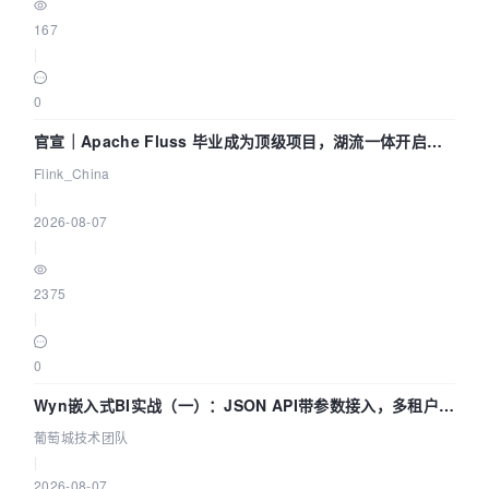
167
|
0
官宣｜Apache Fluss 毕业成为顶级项目，湖流一体开启
Agentic Lake 全面实时化时代
Flink_China
|
2026-08-07
|
2375
|
0
Wyn嵌入式BI实战（一）：JSON API带参数接入，多租户数
据源配置指南 | 葡萄城技术团队
葡萄城技术团队
|
2026-08-07