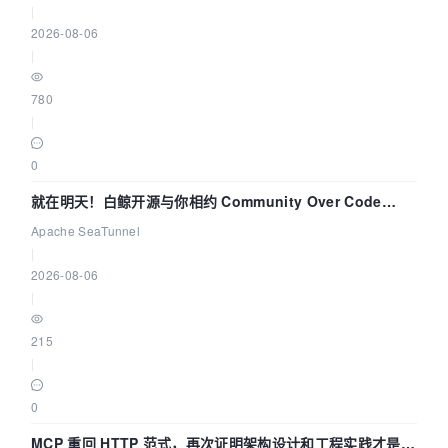
|
2026-08-06
|
780
|
0
就在明天！白鲸开源与你相约 Community Over Code
Asia 2026 主题演讲！
Apache SeaTunnel
|
2026-08-06
|
215
|
0
MCP 重回 HTTP 范式，再次证明架构设计和工程实践才是稀