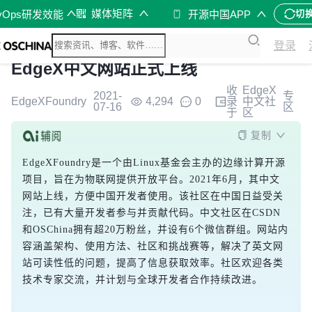
媒体矩阵
vOps研发效能
开源中国APP
切
登录
EdgeX中文网站正式上线
收
EdgeX
2021-
专
EdgeXFoundry
4,294
0
录
中文社
07-16
区
于
区
复制
EdgeXFoundry是一个由Linux基金会主办的边缘计算开源
项目，旨在为物联网提供开放平台。2021年6月，其中文
网站上线，方便中国开发者使用。该社区在中国日益受关
注，已有大量开发者参与并贡献代码。中文社区在CSDN
和OSChina拥有超20万粉丝，并设有6个微信群组。网站内
容涵盖架构、使用方法、社区和挑战赛等，解决了英文网
站可读性低的问题，提高了信息获取效率。社区欢迎各类
技术专家交流，并计划与全球开发者合作持续改进。