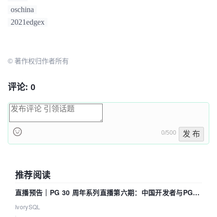
oschina
2021edgex
© 著作权归作者所有
评论: 0
0/500
发 布
推荐阅读
直播预告｜PG 30 周年系列直播第六期：中国开发者与PG内
核——我们改得动吗？我们贡献了什么？
IvorySQL