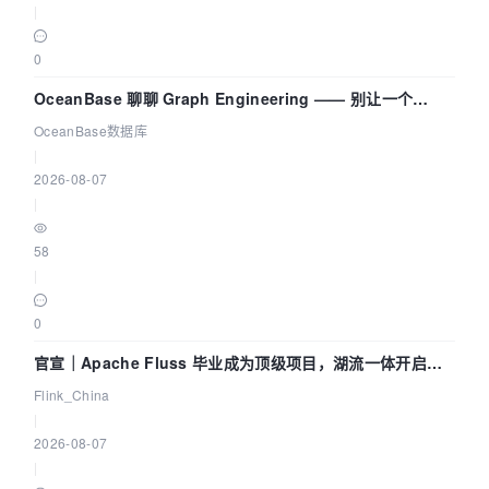
|
0
OceanBase 聊聊 Graph Engineering —— 别让一个
Agent 既当运动员又
OceanBase数据库
|
2026-08-07
|
58
|
0
官宣｜Apache Fluss 毕业成为顶级项目，湖流一体开启
Agentic Lake 全面实时化时代
Flink_China
|
2026-08-07
|