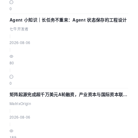
0
Agent 小知识｜长任务不重来：Agent 状态保存的工程设计
七牛开发者
|
2026-08-06
|
80
|
0
矩阵起源完成超千万美元A轮融资，产业资本与国际资本联手
押注企业级AI基础设施赛道
MatrixOrigin
|
2026-08-06
|
189