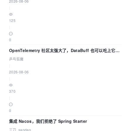
2026-08-06
|
125
|
0
OpenTelemetry 社区太强大了，DataBuff 也可以吃上它的
eBPF 链路了
乒乓狂魔
|
2026-08-06
|
370
|
0
集成 Nacos，我们拒绝了 Spring Starter
三刀_sandao