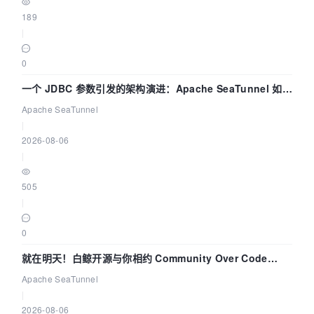
189
|
0
一个 JDBC 参数引发的架构演进：Apache SeaTunnel 如何
解决数据同步中的“定时 Flush”难题
Apache SeaTunnel
|
2026-08-06
|
505
|
0
就在明天！白鲸开源与你相约 Community Over Code
Asia 2026 主题演讲！
Apache SeaTunnel
|
2026-08-06