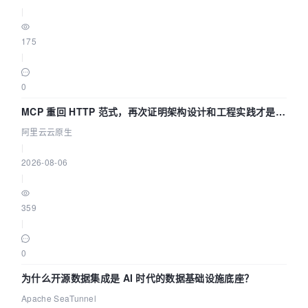
|
175
|
0
MCP 重回 HTTP 范式，再次证明架构设计和工程实践才是稀
缺资源
阿里云云原生
|
2026-08-06
|
359
|
0
为什么开源数据集成是 AI 时代的数据基础设施底座？
Apache SeaTunnel