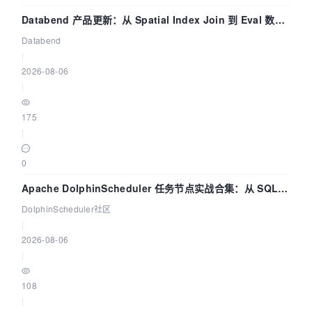
Databend 产品更新：从 Spatial Index Join 到 Eval 数据
管道
Databend
|
2026-08-06
|
175
|
0
Apache DolphinScheduler 任务节点实战合集：从 SQL、
DataX 到 Spark、Flink 一次配置全打通
DolphinScheduler社区
|
2026-08-06
|
108
|