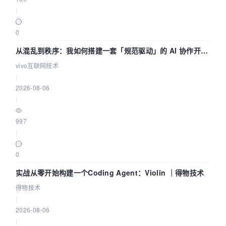
|
0
从混乱到秩序：我如何搭建一套「规范驱动」的 AI 协作开发
体系
vivo互联网技术
|
2026-08-06
|
997
|
0
实战从零开始构建一个Coding Agent：Violin ｜得物技术
得物技术
|
2026-08-06
|