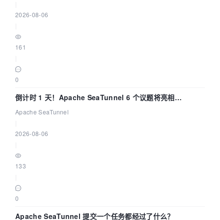
|
2026-08-06
|
161
|
0
倒计时 1 天！Apache SeaTunnel 6 个议题将亮相
Community Over Code Asia 2026
Apache SeaTunnel
|
2026-08-06
|
133
|
0
Apache SeaTunnel 提交一个任务都经过了什么？