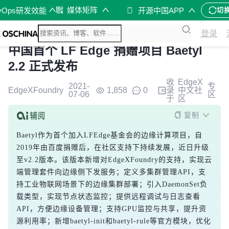
媒体矩阵
vOps研发效能
开源中国APP
切
登录
中国首个 LF Edge 捐赠项目 Baetyl
2.2 正式发布
收
EdgeX
2021-
专
EdgeXFoundry
1,858
0
录
中文社
07-06
区
于
区
复制
Baetyl作为首个加入LFEdge基金会的边缘计算项目，自
2019年由百度捐赠后，在社区支持下持续发展，近日升级
至v2.2版本。该版本新增对EdgeXFoundry的支持，实现云
端管理套件向边缘侧下发服务；定义多集群管理API，支
持工业物联网场景下的边缘集群部署；引入DaemonSet负
载类型，实现节点状态监控；提供远程调试与日志查看
API，方便边缘设备管理；支持GPU监控与共享，提升资
源利用率；新增baetyl-init和baetyl-rule等官方模块，优化