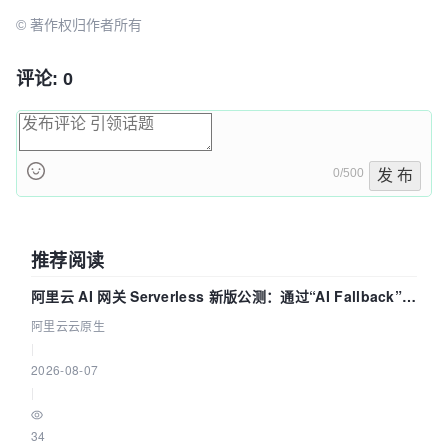
© 著作权归作者所有
评论: 0
0/500
发 布
推荐阅读
阿里云 AI 网关 Serverless 新版公测：通过“AI Fallback”与
拓扑可视化构建 AI 流量治理底座
阿里云云原生
|
2026-08-07
|
34