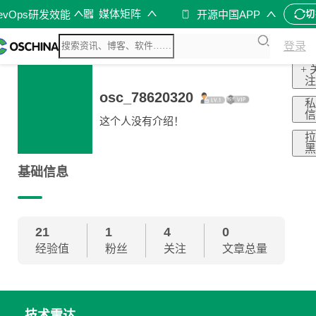
媒体矩阵
evOps研发效能
开源中国APP
切
登录
+ 
osc_78620320
这个人没有介绍！
基础信息
21
1
4
0
经验值
粉丝
关注
文章总量
技术雷达