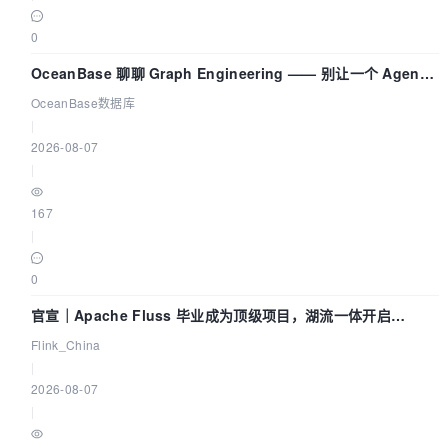
0
OceanBase 聊聊 Graph Engineering —— 别让一个 Agent
既当运动员又
OceanBase数据库
|
2026-08-07
|
167
|
0
官宣｜Apache Fluss 毕业成为顶级项目，湖流一体开启
Agentic Lake 全面实时化时代
Flink_China
|
2026-08-07
|