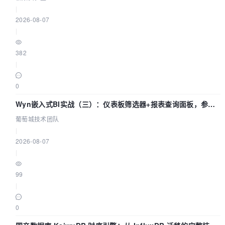
|
2026-08-07
|
382
|
0
Wyn嵌入式BI实战（三）：仪表板筛选器+报表查询面板，参数
联动全闭环
葡萄城技术团队
|
2026-08-07
|
99
|
0