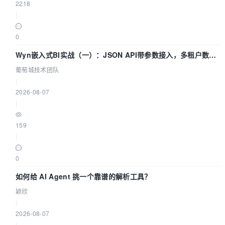
2218
|
0
Wyn嵌入式BI实战（一）：JSON API带参数接入，多租户数据
源配置指南 | 葡萄城技术团队
葡萄城技术团队
|
2026-08-07
|
159
|
0
如何给 AI Agent 挑一个靠谱的解析工具？
颖欣
|
2026-08-07
|