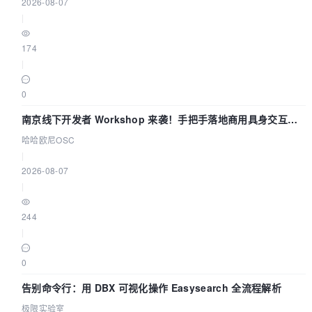
2026-08-07
|
174
|
0
南京线下开发者 Workshop 来袭！手把手落地商用具身交互智
能 Agent 应用
哈哈欧尼OSC
|
2026-08-07
|
244
|
0
告别命令行：用 DBX 可视化操作 Easysearch 全流程解析
极限实验室