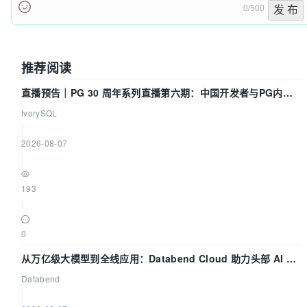
0/500
发 布
推荐阅读
直播预告｜PG 30 周年系列直播第六期：中国开发者与PG内核
——我们改得动吗？我们贡献了什么？
IvorySQL
|
2026-08-07
|
193
|
0
从万亿级大模型到全线应用：Databend Cloud 助力头部 AI 企
业构建全链路 Trace 数据管道
Databend
|