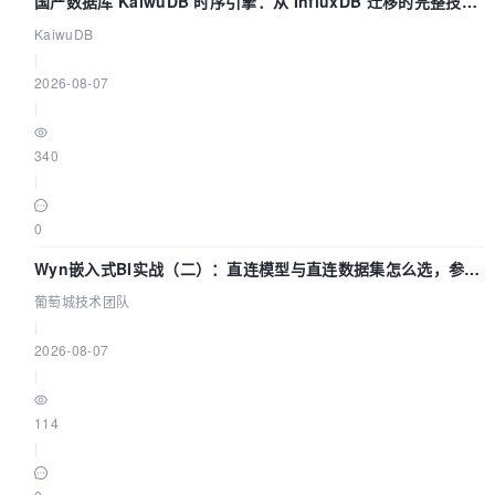
国产数据库 KaiwuDB 时序引擎：从 InfluxDB 迁移的完整技术
路径
KaiwuDB
|
2026-08-07
|
340
|
0
Wyn嵌入式BI实战（二）：直连模型与直连数据集怎么选，参数
为什么不生效？| 葡萄城技术团队
葡萄城技术团队
|
2026-08-07
|
114
|