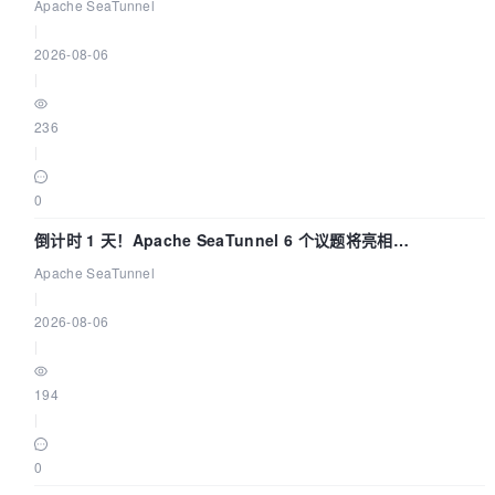
Apache SeaTunnel
|
2026-08-06
|
236
|
0
倒计时 1 天！Apache SeaTunnel 6 个议题将亮相
Community Over Code Asia 2026
Apache SeaTunnel
|
2026-08-06
|
194
|
0