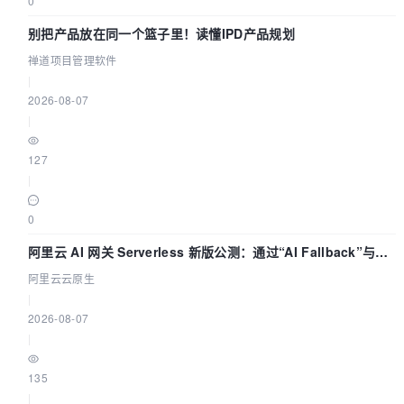
0
别把产品放在同一个篮子里！读懂IPD产品规划
禅道项目管理软件
|
2026-08-07
|
127
|
0
阿里云 AI 网关 Serverless 新版公测：通过“AI Fallback”与拓
扑可视化构建 AI 流量治理底座
阿里云云原生
|
2026-08-07
|
135
|