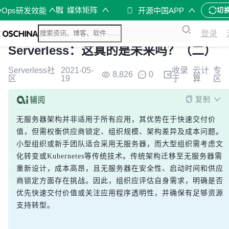
媒体矩阵
vOps研发效能
开源中国APP
切
登录
Serverless：这真的是未来吗？（二）
Serverless社
2021-05-
收录
云计
专
8,826
0
区
19
于
算
区
复制
无服务器架构并非适用于所有应用，其优势在于快速交付价
值，但需权衡供应商锁定、组织规模、架构差异及成本问题。
小型组织或新手团队适合采用无服务器，而大型组织需考虑文
化转变或Kubernetes等传统技术。传统架构迁移至无服务器需
重新设计，成本高昂，且无服务器在安全性、启动时间和供应
商锁定方面存在挑战。因此，组织应评估自身需求，明确是否
优先快速交付价值或关注应用程序透明性，并确保有足够资源
支持转型。