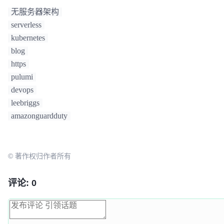
无服务器架构
serverless
kubernetes
blog
https
pulumi
devops
leebriggs
amazonguardduty
© 著作权归作者所有
评论: 0