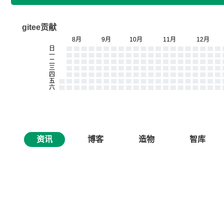
gitee贡献
资讯
博客
造物
智库