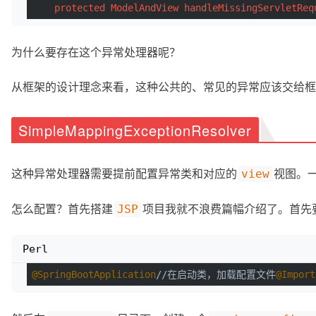
protected
ModelAndView
handleMissingServletReq
为什么要存在这个异常处理器呢？
从框架的设计理念来看，这种公共的、常见的异常应该交给框
SimpleMappingExceptionResolver
这种异常处理器需要提前配置异常类和对应的
视图。
view
怎么配置？首先搭建
项目我就不浪费篇幅介绍了。首先
JSP
Perl
@SpringBootApplication
//在启动类，加载配置文件
@Import