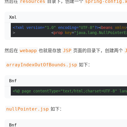
然后在
目录下，创建一个
resources
spring-config.
Xml
<?xml version=
"1.0"
 encoding=
"UTF-8"
?>
<
beans
xmlns
>
<
prop
key
=
"java.lang.NullPointerE
然后在
也就是存放
页面的目录下，创建两个
webapp
JSP
如下：
arrayIndexOutOfBounds.jsp
Bnf
<%@ page contentType="text/html;charset=UTF-8" lan
如下：
nullPointer.jsp
Bnf