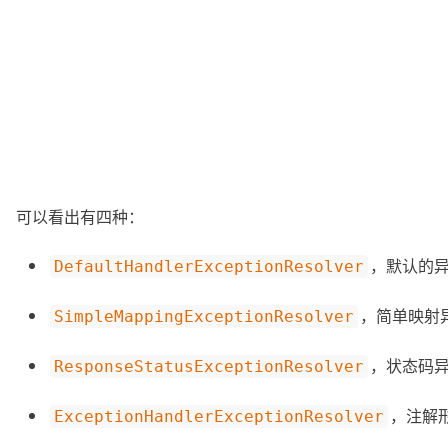
可以看出有四种：
，默认的
DefaultHandlerExceptionResolver
，简单映射
SimpleMappingExceptionResolver
，状态码
ResponseStatusExceptionResolver
，注解
ExceptionHandlerExceptionResolver