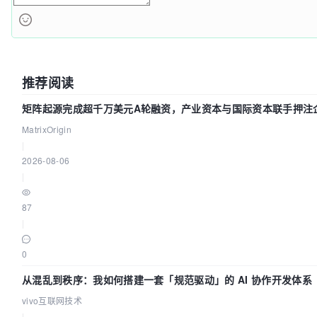
推荐阅读
矩阵起源完成超千万美元A轮融资，产业资本与国际资本联手押注企
MatrixOrigin
|
2026-08-06
|
87
|
0
从混乱到秩序：我如何搭建一套「规范驱动」的 AI 协作开发体系
vivo互联网技术
|