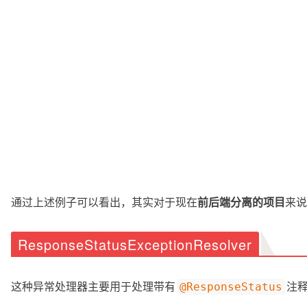
通过上述例子可以看出，其实对于现在
前后端分离的项目
来说
ResponseStatusExceptionResolver
这种异常处理器主要用于处理带有
注
@ResponseStatus