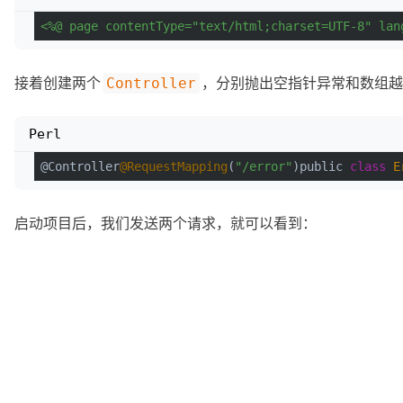
<%@ page contentType="text/html;charset=UTF-8" lan
接着创建两个
，分别抛出空指针异常和数组越
Controller
Perl
@Controller
@RequestMapping
(
"/error"
)public 
class
E
启动项目后，我们发送两个请求，就可以看到：