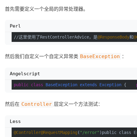
首先需要定义一个全局的异常处理器。
Perl
//这里使用了RestControllerAdvice，是
@ResponseBody
和
@
然后我们自定义一个自定义异常类
：
BaseException
Angelscript
public
class
BaseException
extends
Exception
 {    
然后在
层定义一个方法测试：
Controller
Less
@Controller
@RequestMapping
(
"/error"
)public class E