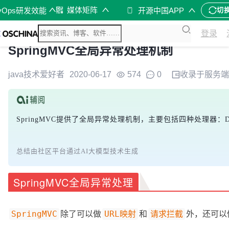
媒体矩阵
vOps研发效能
开源中国APP
切
登录
SpringMVC全局异常处理机制
java技术爱好者
2020-06-17
574
0
收录于
服务端
SpringMVC提供了全局异常处理机制，主要包括四种处理器：DefaultHand
总结由社区平台通过AI大模型技术生成
SpringMVC全局异常处理
除了可以做
和
外，还可以
SpringMVC
URL映射
请求拦截