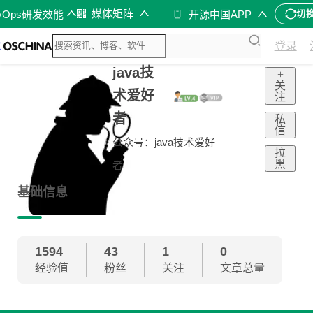
媒体矩阵
vOps研发效能
开源中国APP
切
登录
java技
+
关
术爱好
注
者
私
信
公众号：java技术爱好
拉
黑
者
基础信息
1594
43
1
0
经验值
粉丝
关注
文章总量