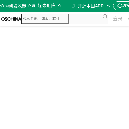
媒体矩阵
vOps研发效能
开源中国APP
切
登录