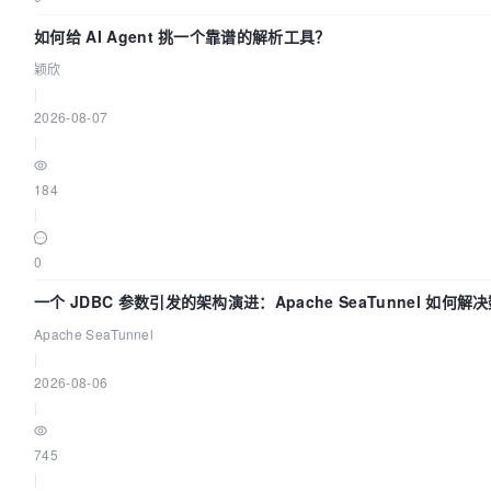
如何给 AI Agent 挑一个靠谱的解析工具？
颖欣
|
2026-08-07
|
184
|
0
一个 JDBC 参数引发的架构演进：Apache SeaTunnel 如何解
同步中的“定时 Flush”难题
Apache SeaTunnel
|
2026-08-06
|
745
|