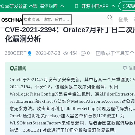
媒体矩阵
vOps研发效能
开源中国APP
切
登录
CVE-2021-2394：Oralce7月补丁日二
化漏洞分析
360CERT
2021-07-23
454
0
收录于
信息安全
复
Oracle于2021年7月发布了安全更新，其中包含一个严重漏洞CV
2021-2194，评分9.8。该漏洞是二次序列化漏洞，利用
WebLogicFilterConfig的黑名单绕过机制，通过FilterExtracto
readExternal和extract方法结合MethodAttributeAccessor对
意无参方法。攻击者可利用JdbcRowSetImpl实现远程代码执行
Oracle通过将相关package加入黑名单和替换IIOP流工厂为
WLSObjectStreamFactory来修复漏洞，后者会因空数据流导致
错误。360CERT对此进行了详细分析和漏洞修复说明。