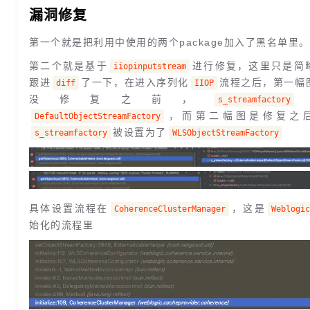
漏洞修复
第一个就是把利用中使用的两个package加入了黑名单里。
第二个就是基于
进行修复，这里只是简
iiopinputstream
跟进
了一下，在进入序列化
流程之后，第一幅
diff
IIOP
没修复之前，
s_streamfactory
，而第二幅图是修复之
DefaultObjectStreamFactory
被设置为了
s_streamfactory
WLSObjectStreamFactory
具体设置流程在
，这是
CoherenceClusterManager
Weblogi
始化的流程里