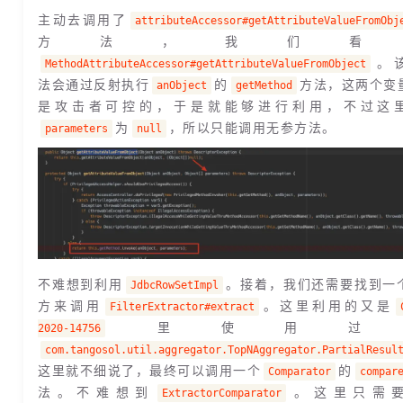
主动去调用了
attributeAccessor#getAttributeValueFromObj
方法，我们看
。
MethodAttributeAccessor#getAttributeValueFromObject
法会通过反射执行
的
方法，这两个变
anObject
getMethod
是攻击者可控的，于是就能够进行利用，不过这
为
，所以只能调用无参方法。
parameters
null
不难想到利用
。接着，我们还需要找到一
JdbcRowSetImpl
方来调用
。这里利用的又是
FilterExtractor#extract
里使用过
2020-14756
com.tangosol.util.aggregator.TopNAggregator.PartialResul
这里就不细说了，最终可以调用一个
的
Comparator
compar
法。不难想到
。这里只需
ExtractorComparator