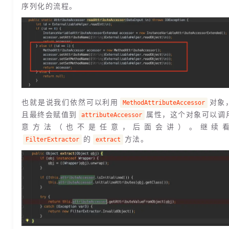
序列化的流程。
也就是说我们依然可以利用
对象
MethodAttributeAccessor
且最终会赋值到
属性，这个对象可以调
attributeAccessor
意方法（也不是任意，后面会讲）。继续
的
方法。
FilterExtractor
extract