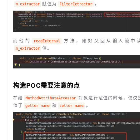
赋值为
。
m_extractor
FilterExtractor
而他的
方法，刚好又回从输入流中
readExternal
值。
m_extractor
构造POC需要注意的点
在给
对象进行赋值的时候，仅仅
MethodAttributeAccessor
值了
和
。
getter name
setter name