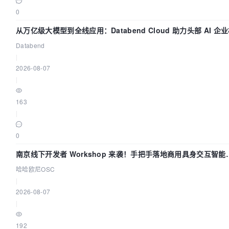
0
从万亿级大模型到全线应用：Databend Cloud 助力头部 AI 企
全链路 Trace 数据管道
Databend
|
2026-08-07
|
163
|
0
南京线下开发者 Workshop 来袭！手把手落地商用具身交互智能
Agent 应用
哈哈欧尼OSC
|
2026-08-07
|
192