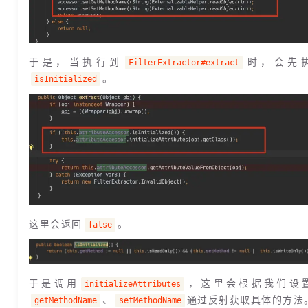
于是，当执行到
时，会先
FilterExtractor#extract
。
isInitialized
这里会返回
。
false
于是调用
，这里会根据我们设
initializeAttributes
、
通过反射获取具体的方法
getMethodName
setMethodName