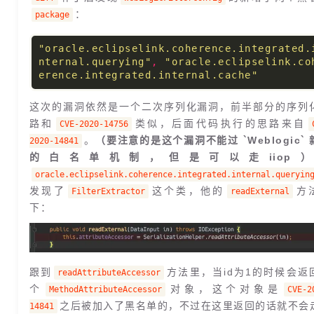
：
package
"oracle.eclipselink.coherence.integrated.
nternal.querying"
,
"oracle.eclipselink.co
erence.integrated.internal.cache"
这次的漏洞依然是一个二次序列化漏洞，前半部分的序列
路和
类似，后面代码执行的思路来自
CVE-2020-14756
。
（要注意的是这个漏洞不能过 `Weblogic` 
2020-14841
的白名单机制，但是可以走iiop
oracle.eclipselink.coherence.integrated.internal.queryin
发现了
这个类，他的
方
FilterExtractor
readExternal
下：
跟到
方法里，当id为1的时候会返
readAttributeAccessor
个
对象，这个对象是
MethodAttributeAccessor
CVE-2
之后被加入了黑名单的，不过在这里返回的话就不会
14841