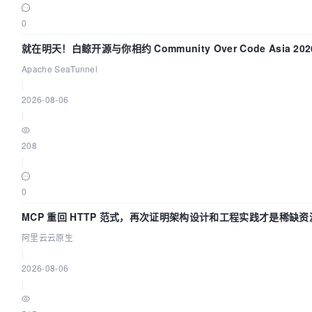
0
就在明天！白鲸开源与你相约 Community Over Code Asia 202
题演讲！
Apache SeaTunnel
|
2026-08-06
|
208
|
0
MCP 重回 HTTP 范式，再次证明架构设计和工程实践才是稀缺资
阿里云云原生
|
2026-08-06
|