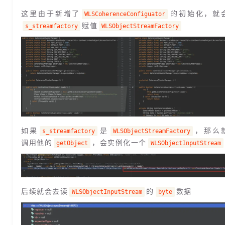
这里由于新增了
的初始化，就
WLSCoherenceConfiguator
赋值
s_streamfactory
WLSObjectStreamFactory
如果
是
，那么
s_streamfactory
WLSObjectStreamFactory
调用他的
，会实例化一个
getObject
WLSObjectInputStream
后续就会去读
的
数据
WLSObjectInputStream
byte