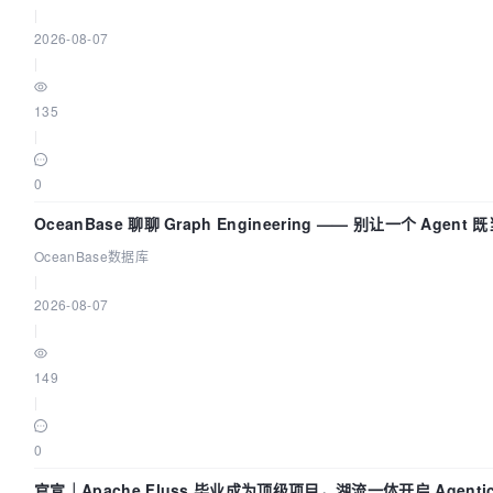
|
2026-08-07
|
135
|
0
OceanBase 聊聊 Graph Engineering —— 别让一个 Agent 
动员又
OceanBase数据库
|
2026-08-07
|
149
|
0
官宣｜Apache Fluss 毕业成为顶级项目，湖流一体开启 Agenti