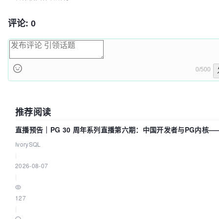
评论: 0
0/500
推荐阅读
直播预告｜PG 30 周年系列直播第六期：中国开发者与PG内核—
们改得动吗？我们贡献了什么？
IvorySQL
|
2026-08-07
|
127
|