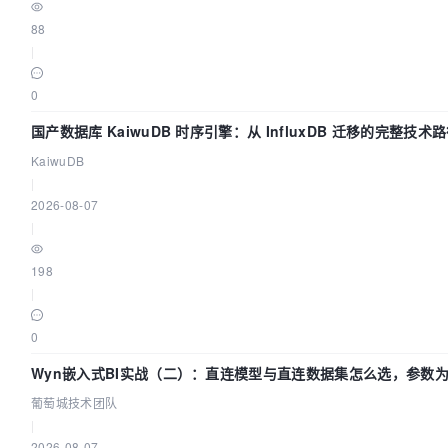
88
|
0
国产数据库 KaiwuDB 时序引擎：从 InfluxDB 迁移的完整技术
KaiwuDB
|
2026-08-07
|
198
|
0
Wyn嵌入式BI实战（二）：直连模型与直连数据集怎么选，参数
不生效？| 葡萄城技术团队
葡萄城技术团队
|
2026-08-07