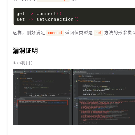
get 
-
>
 connect
(
)
set 
-
>
 setConnection
(
)
这样，刚好满足
返回值类型是
方法的形参类
connect
set
漏洞证明
iiop利用：