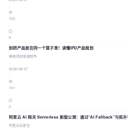
|
105
|
0
别把产品放在同一个篮子里！读懂IPD产品规划
禅道项目管理软件
|
2026-08-07
|
101
|
0
阿里云 AI 网关 Serverless 新版公测：通过“AI Fallback”与拓
化构建 AI 流量治理底座
阿里云云原生