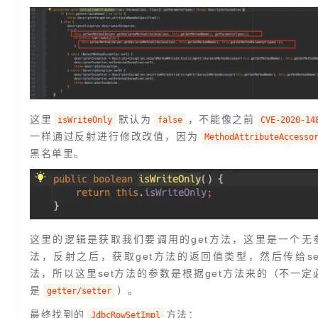
这里
默认为
，不能像之前
isWriteOnly
false
CVE-2020-14
一样通过反射进行修改改值，因为
MethodAttributeAccesso
黑名单里。
这里的逻辑是获取我们要调用的get方法，这里是一个无
法，反射之后，获取get方法的返回值类型，然后传给se
法，所以这里set方法的参数是根据get方法来的（不一定
是
）。
getter/setter
最终找到的
方法：
JdbcRowSetImpl