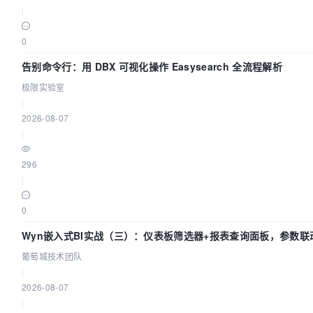
|
0
告别命令行：用 DBX 可视化操作 Easysearch 全流程解析
极限实验室
|
2026-08-07
|
296
|
0
Wyn嵌入式BI实战（三）：仪表板筛选器+报表查询面板，参数联
闭环
葡萄城技术团队
|
2026-08-07
|