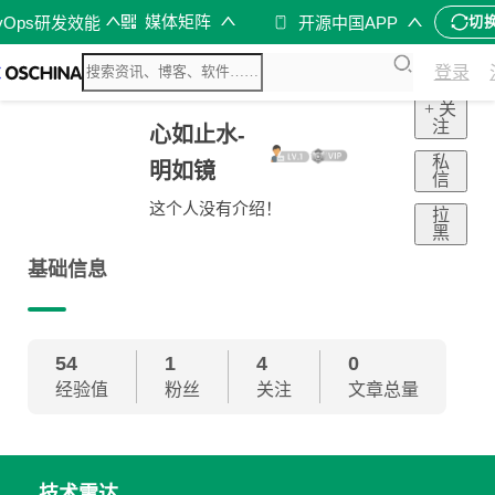
媒体矩阵
vOps研发效能
开源中国APP
切
登录
+ 关
注
心如止水-
私
明如镜
信
这个人没有介绍！
拉
黑
基础信息
54
1
4
0
经验值
粉丝
关注
文章总量
技术雷达