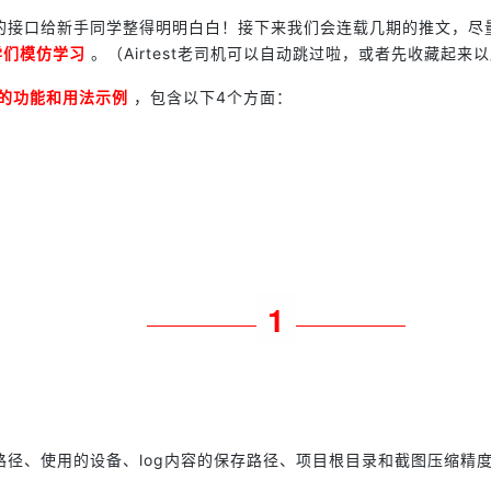
口给新手同学整得明明白白！接下来我们会连载几期的推文，尽量把Ai
学们模仿学习
。（Airtest老司机可以自动跳过啦，或者先收藏起来
I的功能和用法示例
，包含以下4个方面：
1
径、使用的设备、log内容的保存路径、项目根目录和截图压缩精