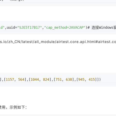
id"
,uuid=
"SJE5T17B17"
,
"cap_method=JAVACAP"
)# 连接Windows窗
s.io/zh_CN/latest/all_module/airtest.core.api.html#airtest.co
],[
1157
, 
564
],[
1044
, 
824
],[
751
, 
638
],[
945
, 
415
]])
使用，示例如下：