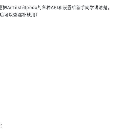
rtest和poco的各种API和设置给新手同学讲清楚，
以后可以查漏补缺用）
度：