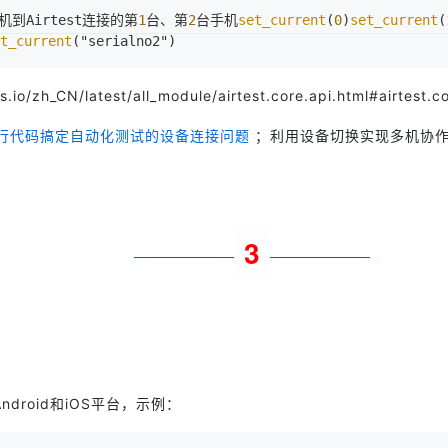
到Airtest连接的第
1
台、第
2
台手机
set_current
(
0
)
set_current
(
t_current
("serialno2")
s.io/zh_CN/latest/all_module/airtest.core.api.html#airtest.c
1行代码搞定自动化测试的设备连接问题
；利用设备切换实现多机协
3
roid和iOS平台，示例：