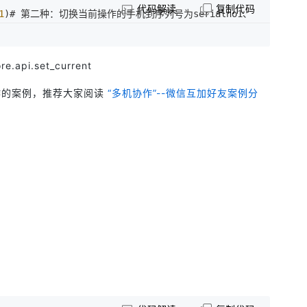
代码解读
复制代码
1
)# 第二种：切换当前操作的手机到序列号为serialno1、
ore.api.set_current
作的案例，推荐大家阅读
“多机协作”--微信互加好友案例分