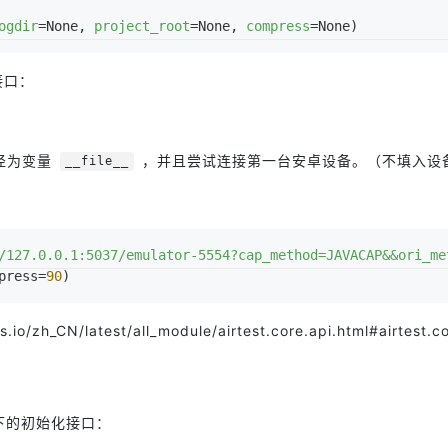
ogdir
=None, 
project_root
=None, 
compress
=None)
接口：
径为变量
，并且尝试连接第一台安卓设备。（不填入设
__file__
/127.0.0.1:5037/emulator-5554?cap_method=JAVACAP&&ori_me
press=
90
)
s.io/zh_CN/latest/all_module/airtest.core.api.html#airtest.c
下的初始化接口：