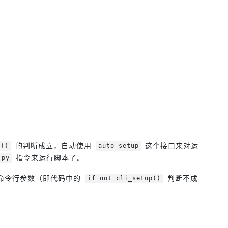
的判断成立，自动使用
这个接口来对运
p()
auto_setup
指令来运行脚本了。
.py
命令行参数（即代码中的
判断不成
if not cli_setup()