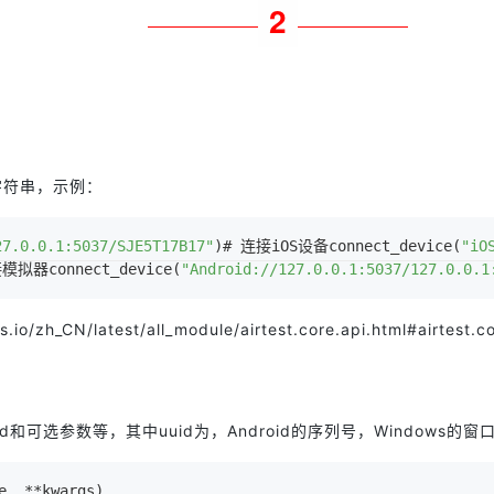
2
字符串，示例：
27.0.0.1:5037/SJE5T17B17"
)# 连接iOS设备connect_device(
"iO
模拟器connect_device(
"Android://127.0.0.1:5037/127.0.0.1
s.io/zh_CN/latest/all_module/airtest.core.api.html#airtest.
选参数等，其中uuid为，Android的序列号，Windows的窗口
e, **kwargs)