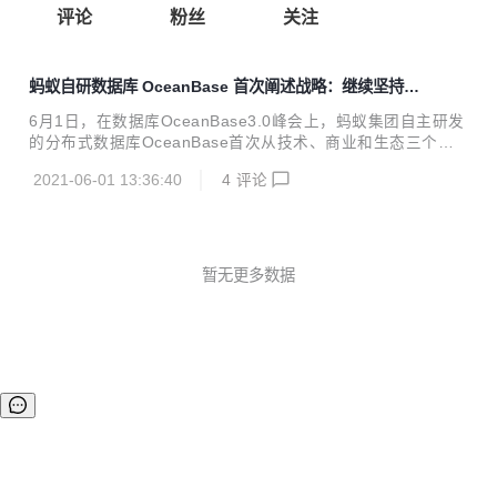
评论
粉丝
关注
蚂蚁自研数据库 OceanBase 首次阐述战略：继续坚持自
研开放之路，开源 300 万行核心代码
6月1日，在数据库OceanBase3.0峰会上，蚂蚁集团自主研发
的分布式数据库OceanBase首次从技术、商业和生态三个维
度对未来发展战略进行了系统性阐述。同时，OceanBase宣
2021-06-01 13:36:40
4
评论
布正式开源，并成立OceanBase开源社区，社区官网同步上
线，300万行核心代码向社区开放。 未来三年专注核心分布式
改造 CEO杨冰表示，OceanBase将持续坚持自研开放之路，
在未来3年内，专注企业核心分布式改造。同时，宣布释放科
技红利，7月启动全新价格体系，公共云版本将推出价格更低
暂无更多数据
的存算分离版本。 此次推出的最新3.0版本产品，让OceanBa
se同时具备了在事务处理和数据分析两类任务的高性能能力，
升级...