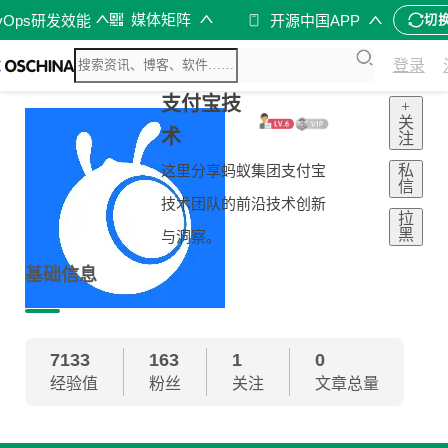
媒体矩阵
vOps研发效能
开源中国APP
切
登录
支付宝技
+
关
术
注
私
这里分享蚂蚁集团支付宝
信
技术团队的前沿技术创新
拉
黑
与洞察。
基础信息
7133
163
1
0
经验值
粉丝
关注
文章总量