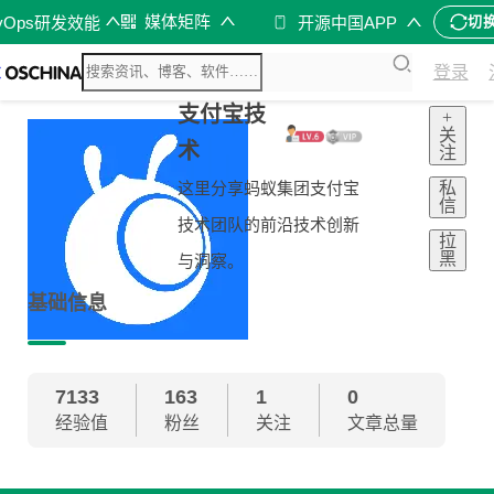
媒体矩阵
vOps研发效能
开源中国APP
切
登录
支付宝技
+
关
术
注
私
这里分享蚂蚁集团支付宝
信
技术团队的前沿技术创新
拉
黑
与洞察。
基础信息
7133
163
1
0
经验值
粉丝
关注
文章总量