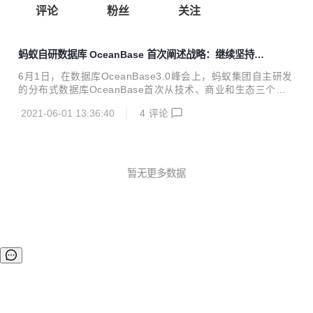
评论
粉丝
关注
蚂蚁自研数据库 OceanBase 首次阐述战略：继续坚持自
研开放之路，开源 300 万行核心代码
6月1日，在数据库OceanBase3.0峰会上，蚂蚁集团自主研发
的分布式数据库OceanBase首次从技术、商业和生态三个维
度对未来发展战略进行了系统性阐述。同时，OceanBase宣
2021-06-01 13:36:40
4
评论
布正式开源，并成立OceanBase开源社区，社区官网同步上
线，300万行核心代码向社区开放。 未来三年专注核心分布式
改造 CEO杨冰表示，OceanBase将持续坚持自研开放之路，
在未来3年内，专注企业核心分布式改造。同时，宣布释放科
技红利，7月启动全新价格体系，公共云版本将推出价格更低
暂无更多数据
的存算分离版本。 此次推出的最新3.0版本产品，让OceanBa
se同时具备了在事务处理和数据分析两类任务的高性能能力，
升级...