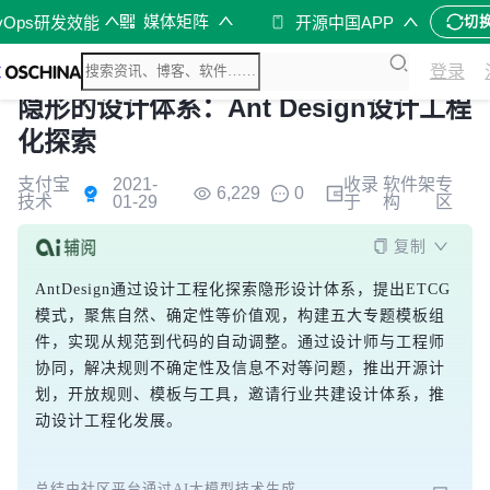
媒体矩阵
vOps研发效能
开源中国APP
切
登录
隐形的设计体系：Ant Design设计工程
化探索
支付宝
2021-
收录
软件架
专
6,229
0
技术
01-29
于
构
区
复制
AntDesign通过设计工程化探索隐形设计体系，提出ETCG
模式，聚焦自然、确定性等价值观，构建五大专题模板组
件，实现从规范到代码的自动调整。通过设计师与工程师
协同，解决规则不确定性及信息不对等问题，推出开源计
划，开放规则、模板与工具，邀请行业共建设计体系，推
动设计工程化发展。
总结由社区平台通过AI大模型技术生成