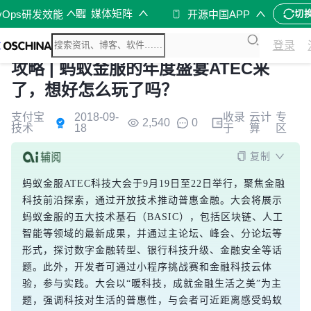
媒体矩阵
vOps研发效能
开源中国APP
切
登录
攻略 | 蚂蚁金服的年度盛宴ATEC来
了，想好怎么玩了吗？
支付宝
2018-09-
收录
云计
专
2,540
0
技术
18
于
算
区
复制
蚂蚁金服ATEC科技大会于9月19日至22日举行，聚焦金融
科技前沿探索，通过开放技术推动普惠金融。大会将展示
蚂蚁金服的五大技术基石（BASIC），包括区块链、人工
智能等领域的最新成果，并通过主论坛、峰会、分论坛等
形式，探讨数字金融转型、银行科技升级、金融安全等话
题。此外，开发者可通过小程序挑战赛和金融科技云体
验，参与实践。大会以“暖科技，成就金融生活之美”为主
题，强调科技对生活的普惠性，与会者可近距离感受蚂蚁