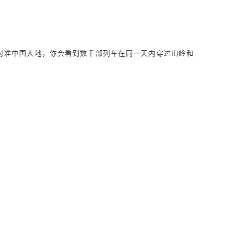
空对准中国大地，你会看到数千部列车在同一天内穿过山岭和
SCHINA
进站”取代，人们点击手机屏幕，二维码悬在闸机上空一两
OSCHINA
OSCHINA
开发者生态社区
锁定坐席，海量的请求从每个终端汇聚成数据洪流，冲刷着部署