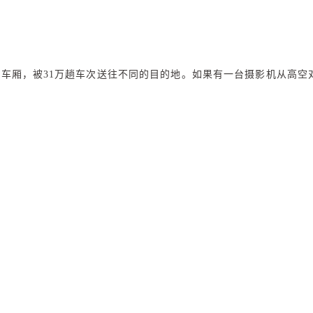
坐进车厢，被31万趟车次送往不同的目的地。如果有一台摄影机从高
间取得最好的平衡。
O
归乡者”这个身份聚集在车站。越来越多购票机器被更便捷的“扫码
开源
×
AI ·
“12306”几乎每个瞬间都在承受巨大的流量压力。购票、选座、