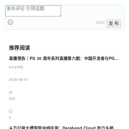
0/500
发 布
推荐阅读
直播预告｜PG 30 周年系列直播第六期：中国开发者与PG内
核——我们改得动吗？我们贡献了什么？
IvorySQL
|
2026-08-07
|
209
|
0
从万亿级大模型到全线应用：Databend Cloud 助力头部 AI