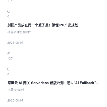
114
|
0
别把产品放在同一个篮子里！读懂IPD产品规划
禅道项目管理软件
|
2026-08-07
|
127
|
0
阿里云 AI 网关 Serverless 新版公测：通过“AI Fallback”与
拓扑可视化构建 AI 流量治理底座
阿里云云原生
|
2026-08-07
|