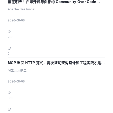
就在明天！白鲸开源与你相约 Community Over Code
Asia 2026 主题演讲！
Apache SeaTunnel
|
2026-08-06
|
208
|
0
MCP 重回 HTTP 范式，再次证明架构设计和工程实践才是稀
缺资源
阿里云云原生
|
2026-08-06
|
580
|