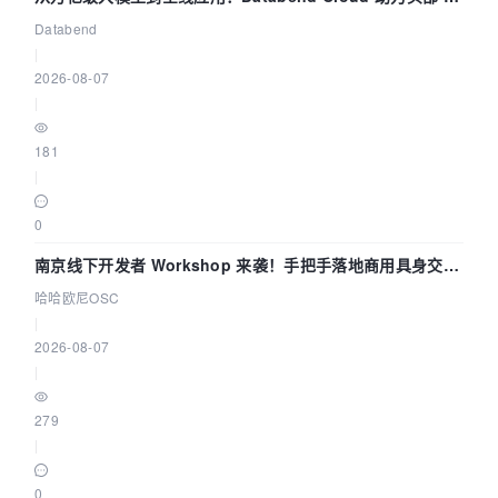
企业构建全链路 Trace 数据管道
Databend
|
2026-08-07
|
181
|
0
南京线下开发者 Workshop 来袭！手把手落地商用具身交互
智能 Agent 应用
哈哈欧尼OSC
|
2026-08-07
|
279
|
0