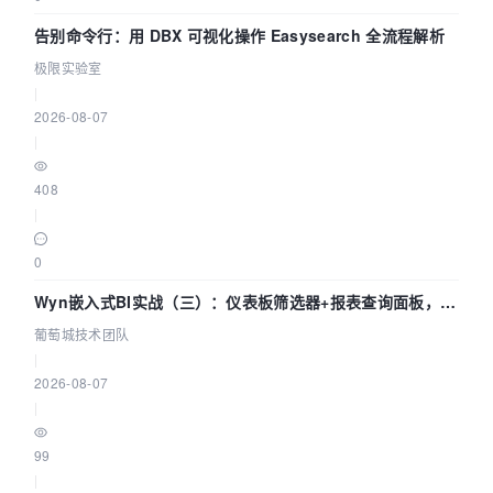
告别命令行：用 DBX 可视化操作 Easysearch 全流程解析
极限实验室
|
2026-08-07
|
408
|
0
Wyn嵌入式BI实战（三）：仪表板筛选器+报表查询面板，参
数联动全闭环
葡萄城技术团队
|
2026-08-07
|
99
|