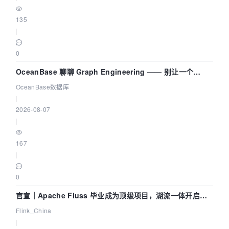
135
|
0
OceanBase 聊聊 Graph Engineering —— 别让一个
Agent 既当运动员又
OceanBase数据库
|
2026-08-07
|
167
|
0
官宣｜Apache Fluss 毕业成为顶级项目，湖流一体开启
Agentic Lake 全面实时化时代
Flink_China
|