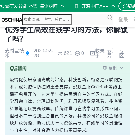
媒体矩阵
vOps研发效能
开源中国APP
切
登录
优秀学生高效在线学习的方法，你解锁
了吗？
支付宝技
2020-02-
收录
云计
专
621
0
术
28
于
算
区
复制
疫情促使居家隔离成为常态，科技创新，特别是互联网技
术，成为疫情防控的重要支撑。蚂蚁金服CodeLab等线上
课程免费开放，为大学生提供灵活自主的学习方式。在线
学习需自律，合理规划时间，利用视频反复观看，多查资
料做笔记以提高效率。传统课堂与在线学习虽形式不同，
但根本在于找到适合自己的方法。科技公司如蚂蚁金服持
续开放资源，助力优质学习资源共享。在线学习的灵活性
与自主性，对社会适应力提出更高要求。