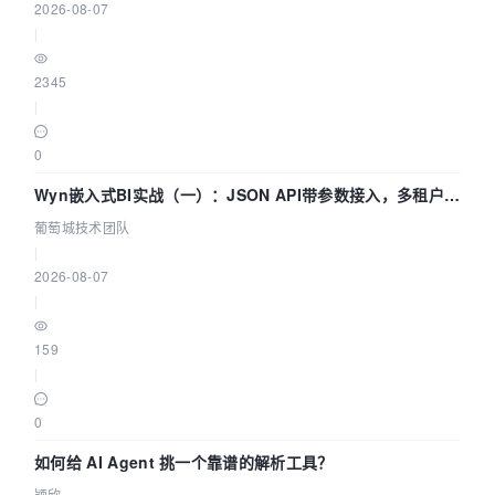
2026-08-07
|
2345
|
0
Wyn嵌入式BI实战（一）：JSON API带参数接入，多租户数
据源配置指南 | 葡萄城技术团队
葡萄城技术团队
|
2026-08-07
|
159
|
0
如何给 AI Agent 挑一个靠谱的解析工具？
颖欣