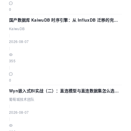
0
国产数据库 KaiwuDB 时序引擎：从 InfluxDB 迁移的完整
技术路径
KaiwuDB
|
2026-08-07
|
355
|
0
Wyn嵌入式BI实战（二）：直连模型与直连数据集怎么选，
参数为什么不生效？| 葡萄城技术团队
葡萄城技术团队
|
2026-08-07
|