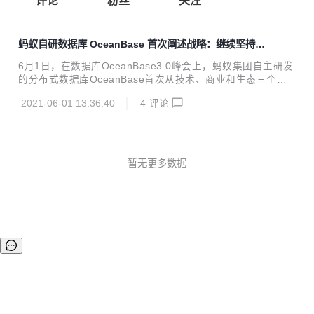
评论
粉丝
关注
蚂蚁自研数据库 OceanBase 首次阐述战略：继续坚持自
研开放之路，开源 300 万行核心代码
6月1日，在数据库OceanBase3.0峰会上，蚂蚁集团自主研发
的分布式数据库OceanBase首次从技术、商业和生态三个维
度对未来发展战略进行了系统性阐述。同时，OceanBase宣
2021-06-01 13:36:40
4
评论
布正式开源，并成立OceanBase开源社区，社区官网同步上
线，300万行核心代码向社区开放。 未来三年专注核心分布式
改造 CEO杨冰表示，OceanBase将持续坚持自研开放之路，
在未来3年内，专注企业核心分布式改造。同时，宣布释放科
技红利，7月启动全新价格体系，公共云版本将推出价格更低
暂无更多数据
的存算分离版本。 此次推出的最新3.0版本产品，让OceanBa
se同时具备了在事务处理和数据分析两类任务的高性能能力，
升级...