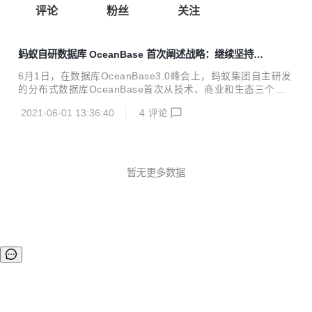
评论
粉丝
关注
蚂蚁自研数据库 OceanBase 首次阐述战略：继续坚持自
研开放之路，开源 300 万行核心代码
6月1日，在数据库OceanBase3.0峰会上，蚂蚁集团自主研发
的分布式数据库OceanBase首次从技术、商业和生态三个维
度对未来发展战略进行了系统性阐述。同时，OceanBase宣
2021-06-01 13:36:40
4
评论
布正式开源，并成立OceanBase开源社区，社区官网同步上
线，300万行核心代码向社区开放。 未来三年专注核心分布式
改造 CEO杨冰表示，OceanBase将持续坚持自研开放之路，
在未来3年内，专注企业核心分布式改造。同时，宣布释放科
技红利，7月启动全新价格体系，公共云版本将推出价格更低
暂无更多数据
的存算分离版本。 此次推出的最新3.0版本产品，让OceanBa
se同时具备了在事务处理和数据分析两类任务的高性能能力，
升级...