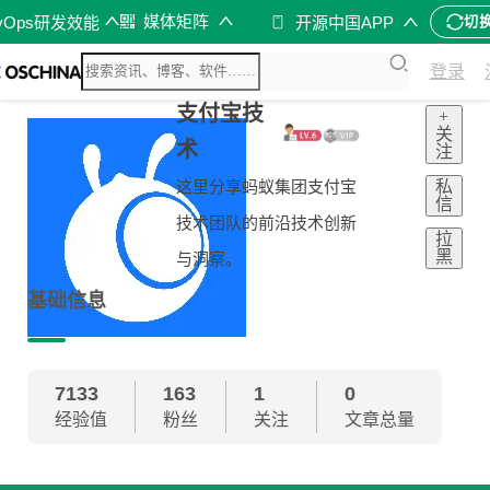
媒体矩阵
vOps研发效能
开源中国APP
切
登录
支付宝技
+
关
术
注
私
这里分享蚂蚁集团支付宝
信
技术团队的前沿技术创新
拉
黑
与洞察。
基础信息
7133
163
1
0
经验值
粉丝
关注
文章总量