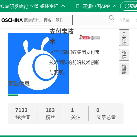
媒体矩阵
vOps研发效能
开源中国APP
切
登录
支付宝技
+
关
术
注
私
这里分享蚂蚁集团支付宝
信
技术团队的前沿技术创新
拉
黑
与洞察。
基础信息
7133
163
1
0
经验值
粉丝
关注
文章总量