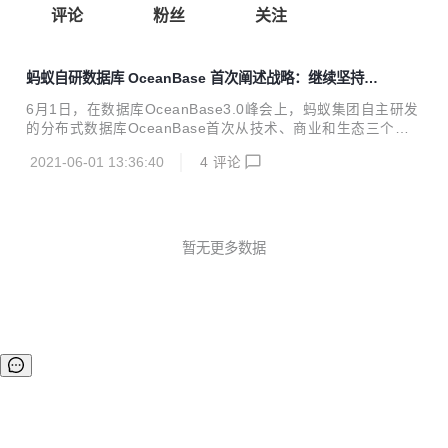
评论
粉丝
关注
蚂蚁自研数据库 OceanBase 首次阐述战略：继续坚持自
研开放之路，开源 300 万行核心代码
6月1日，在数据库OceanBase3.0峰会上，蚂蚁集团自主研发
的分布式数据库OceanBase首次从技术、商业和生态三个维
度对未来发展战略进行了系统性阐述。同时，OceanBase宣
2021-06-01 13:36:40
4
评论
布正式开源，并成立OceanBase开源社区，社区官网同步上
线，300万行核心代码向社区开放。 未来三年专注核心分布式
改造 CEO杨冰表示，OceanBase将持续坚持自研开放之路，
在未来3年内，专注企业核心分布式改造。同时，宣布释放科
技红利，7月启动全新价格体系，公共云版本将推出价格更低
暂无更多数据
的存算分离版本。 此次推出的最新3.0版本产品，让OceanBa
se同时具备了在事务处理和数据分析两类任务的高性能能力，
升级...