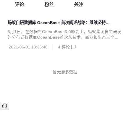
评论
粉丝
关注
蚂蚁自研数据库 OceanBase 首次阐述战略：继续坚持自
研开放之路，开源 300 万行核心代码
6月1日，在数据库OceanBase3.0峰会上，蚂蚁集团自主研发
的分布式数据库OceanBase首次从技术、商业和生态三个维
度对未来发展战略进行了系统性阐述。同时，OceanBase宣
2021-06-01 13:36:40
4
评论
布正式开源，并成立OceanBase开源社区，社区官网同步上
线，300万行核心代码向社区开放。 未来三年专注核心分布式
改造 CEO杨冰表示，OceanBase将持续坚持自研开放之路，
在未来3年内，专注企业核心分布式改造。同时，宣布释放科
技红利，7月启动全新价格体系，公共云版本将推出价格更低
暂无更多数据
的存算分离版本。 此次推出的最新3.0版本产品，让OceanBa
se同时具备了在事务处理和数据分析两类任务的高性能能力，
升级...