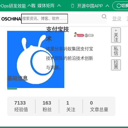
媒体矩阵
vOps研发效能
开源中国APP
切
登录
支付宝技
+
关
术
注
私
这里分享蚂蚁集团支付宝
信
技术团队的前沿技术创新
拉
黑
与洞察。
基础信息
7133
163
1
0
经验值
粉丝
关注
文章总量