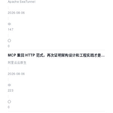
Asia 2026 主题演讲！
Apache SeaTunnel
|
2026-08-06
|
147
|
0
MCP 重回 HTTP 范式，再次证明架构设计和工程实践才是稀
缺资源
阿里云云原生
|
2026-08-06
|
223
|
0