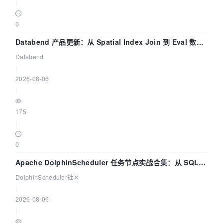
|
0
Databend 产品更新：从 Spatial Index Join 到 Eval 数据
管道
Databend
|
2026-08-06
|
175
|
0
Apache DolphinScheduler 任务节点实战合集：从 SQL、
DataX 到 Spark、Flink 一次配置全打通
DolphinScheduler社区
|
2026-08-06
|