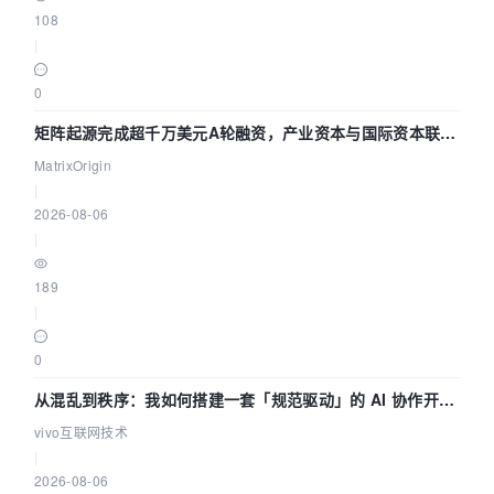
108
|
0
矩阵起源完成超千万美元A轮融资，产业资本与国际资本联手
押注企业级AI基础设施赛道
MatrixOrigin
|
2026-08-06
|
189
|
0
从混乱到秩序：我如何搭建一套「规范驱动」的 AI 协作开发
体系
vivo互联网技术
|
2026-08-06