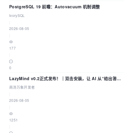
PostgreSQL 19 前瞻：Autovacuum 机制调整
IvorySQL
|
2026-08-05
|
177
|
0
LazyMind v0.2正式发布！｜双击安装，让 AI 从“给出答案”
走到“完成交付”
商汤万象开发者
|
2026-08-05
|
1251
|