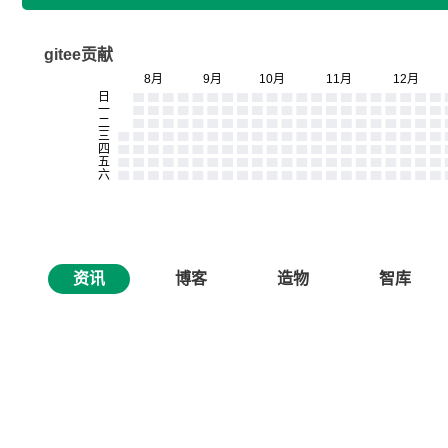
gitee贡献
资讯
博客
造物
智库