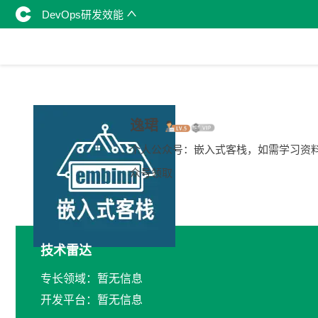
DevOps研发效能
逸珺
个人公众号：嵌入式客栈，如需学习资
众号领取
技术雷达
专长领域：暂无信息
开发平台：暂无信息