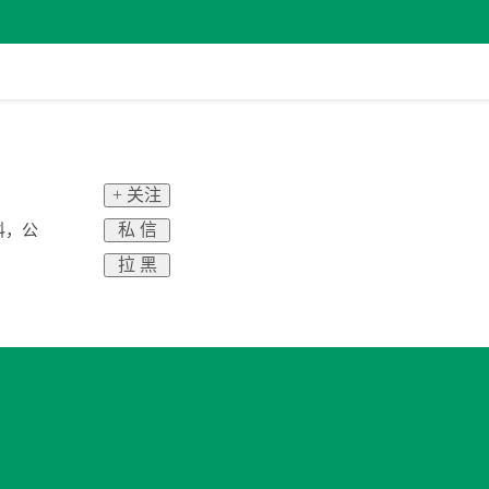
+ 关注
私 信
料，公
拉 黑