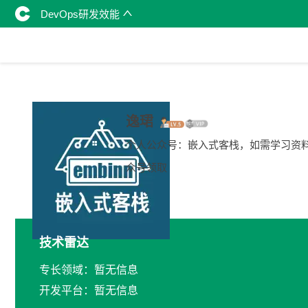
DevOps研发效能
逸珺
个人公众号：嵌入式客栈，如需学习资
众号领取
技术雷达
专长领域：暂无信息
开发平台：暂无信息