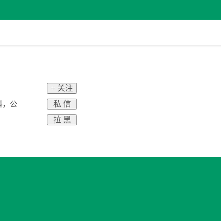
+ 关注
私 信
料，公
拉 黑