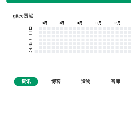
gitee贡献
资讯
博客
造物
智库