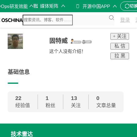
媒体矩阵
vOps研发效能
开源中国APP
切
登录
+ 关注
固特威
私 信
这个人没有介绍！
拉 黑
基础信息
22
1
13
0
经验值
粉丝
关注
文章总量
技术雷达