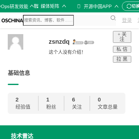
媒体矩阵
vOps研发效能
开源中国APP
切
登录
+ 关
注
zsnzdq
私 信
这个人没有介绍！
拉 黑
基础信息
2
1
6
0
经验值
粉丝
关注
文章总量
技术雷达