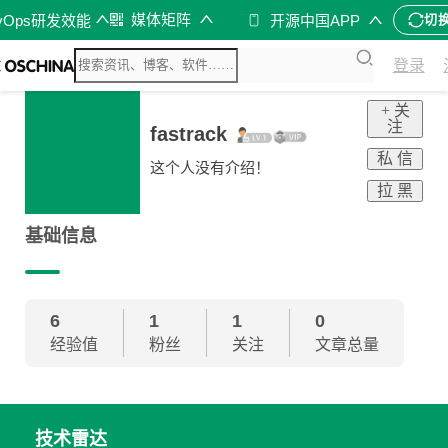
媒体矩阵
vOps研发效能
开源中国APP
切
登录
+ 关
注
fastrack
私 信
这个人没有介绍！
拉 黑
基础信息
6
1
1
0
经验值
粉丝
关注
文章总量
技术雷达