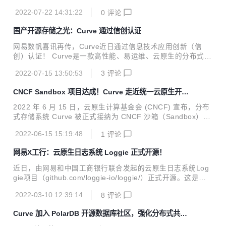
据湖高效的离线处理能力，Arctic 能够服务于更多流批混用的
试、性能测试、压力测试、长期稳定性测试等工作，并且将 C
场景；...
2022-07-22 14:31:22
0
评论
urveFS 文件存储上线到网易内部业务生产环境，经过一段时
间的稳定运行考验后，我们发布了 v2.3.0 版本。 版本地址：
国产开源存储之光：Curve 通过信创认证
https://github.com/opencurve/curve/releases/tag/v2.3.0-rc
0 版本部署手册： https://github.com/opencurve/curveadm/
网易数帆喜讯再传，Curve近日通过信息技术应用创新（信
wiki‍ Curve 是云原生计算基金会 (CNCF) Sandbox 项目，是
创）认证！ Curve是一款高性能、易运维、云原生的分布式存
网易...
储系统，由网易数帆存储团队发起开源，现为CNCF沙箱项
2022-07-15 13:50:53
3
评论
目。国家工业信息安全发展研究中心测试结果显示，Curve在
文件存储与块存储的功能性、性能效率、可靠性、维护性等方
CNCF Sandbox 项目达成！Curve 走近统一云原生开源
面49个测试用例全部通过。 当前我国正处在数字经济高速发
存储梦想
展期，建设国产自主可控体系、大力发展信创产业已成为“数
2022 年 6 月 15 日，云原生计算基金会 (CNCF) 宣布，分布
字基建”的目标，此次获得权威机构认可，验证了Curve与信创
式存储系统 Curve 被正式接纳为 CNCF 沙箱（Sandbox）项
供应链中其他产品的高度兼容适配，既意味着其作为存储软件
目。Curve 由网易数帆开源，提供块存储和文件存储能力，旨
担当推动目标完成的硬实力，也是其抓住重大历史机遇提速发
2022-06-15 15:19:48
1
评论
在以网易分布式架构和云原生实践经验反哺社区，填补高性
展的表现。 信创存储三驾马车：创新架构、...
能、易运维、云原生的开源分布式存储的空白。 Curve 进入
网易X工行：云原生日志系统 Loggie 正式开源！
CNCF 沙箱，意味着全球顶级开源基金会对网易数帆云原生存
储技术演进的认可，也验证了网易数帆在数字化基础软件领域
近日，由网易和中国工商银行联合发起的云原生日志系统Log
的深厚积累，及对未来技术趋势的深刻洞察。通过进入 CNCF
gie项目（github.com/loggie-io/loggie/）正式开源。这是网
沙箱，Curve 社区将更多吸引更多开发者和用户参与共建，进
易数帆向云原生日志痛点发起的一次冲锋，也是团队联合合作
一步推动项目在云原生业务场景的成熟应用，从而深化...
2022-03-10 12:39:14
8
评论
伙伴践行“架构开放，内核开源”技术理念、把控制权交给客户
的又一行动。 Loggie项目：破解云原生日志之痛 企业数字化
Curve 加入 PolarDB 开源数据库社区，强化分布式共享
转型浪潮中，采用云原生技术解决数字化软件研发、运维新挑
存储
战已成主流选择，然而在云原生环境下，容器大规模及频繁动