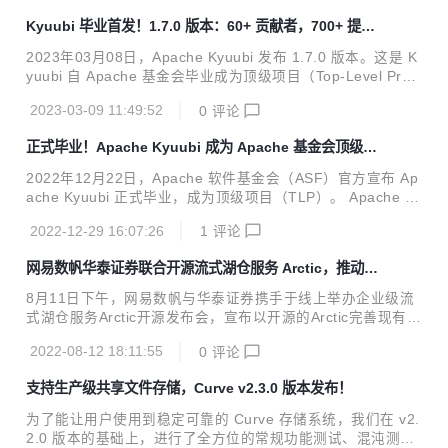
5.1 版本的基础上，增加了很多 feature，并且提升了可用性
Kyuubi 毕业首发！1.7.0 版本：60+ 贡献者，700+ 提
和稳定性，推荐各位用户和开发者升级到这个版本。在这次版
交！
本更新中，来自社区的 21 位贡献者付出了 118 次提交，感谢
2023年03月08日，Apache Kyuubi 发布 1.7.0 版本。这是 K
每位社区小伙伴的贡献！ 01 重要更新 1.Kubernetes 集成 支
yuubi 自 Apache 基金会毕业成为顶级项目（Top-Level Proje
持通过 Kubernetes 部署 AMS 和 Optimizer。 2....
ct）以来公开发行的第一个版本。 此次 Apahce Kyuubi 1.7.0
2023-03-09 11:49:52
0
评论
版本发布由来自社区的 63 位贡献者参与完成了 700 多次提
交，在此感谢各位的贡献！ 在这个版本有如下重大更新： 基
正式毕业！Apache Kyuubi 成为 Apache 基金会顶级项
于 Spark 3.1, 3.2 和 3.3 做了充分验证, 初步支持即将发布的
目！
3.4 基于 Flink 1.14, 1.15 和 1.16 做了充分验证 新增 Trino
2022年12月22日，Apache 软件基金会（ASF）官方宣布 Ap
接入协议 (实验特性) 新增 Spark 血缘插件 (实验...
ache Kyuubi 正式毕业，成为顶级项目（TLP）。 Apache Ky
uubi 是一个分布式和多租户网关，用于在数据仓库和湖仓上提
2022-12-29 16:07:26
1
评论
供无服务器SQL。 项目最初由网易数帆开发并于2018年开
源，2021年6月捐赠 Apache基金会，经过1年多的孵化于202
网易数帆华泰证券联合开源流式湖仓服务 Arctic，推动湖
2年11月通过投票，在12月顺利毕业，成为 Apache 基金会顶
仓一体落地
级开源项目！ Apache Kyuubi 简介 Apache Kyuubi 在各种现
8月11日下午，网易数帆与华泰证券携手于线上举办企业级流
代计算框架之上建立了分布式SQL查询引擎，例如 Apache S
式湖仓服务Arctic开源发布会，宣布以开源的Arctic完善现有数
park™、Apache Flink™、Apach...
据湖底座，拓展数据平台的边界，改善产品、数据孤岛和流程
2022-08-12 18:11:55
0
评论
规范割裂带来的低效和成本浪费，推动湖仓一体、流批融合落
地，实现数据生产力，驱动业务价值。 Arctic是搭建在 Apach
支持生产级共享文件存储，Curve v2.3.0 版本发布！
e Iceberg之上的流式湖仓服务（Streaming LakeHouse Serv
ice）。通过 Arctic，用户可以在 Flink、Spark、Trino 等引擎
为了能让用户使用到稳定可靠的 Curve 存储系统，我们在 v2.
上实现更加优化的 CDC、流式更新、OLAP 等功能， 结合数
2.0 版本的基础上，进行了全方位的常规功能测试、混沌测