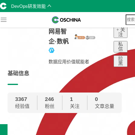
DevOps研发效能
+ 关
网易智
注
企·数帆
私
信
拉
数据应用价值赋能者
黑
基础信息
3367
246
1
0
经验值
粉丝
关注
文章总量
技术雷达