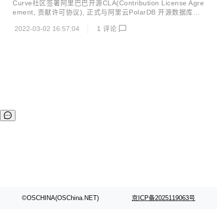
Curve社区签署阿里巴巴开源CLA(Contribution License Agre
态迁移、日志存储多样性、Kubernetes元信息查询等特点，
ement, 贡献许可协议), 正式与阿里云PolarDB 开源数据库社
迫使日志管理方式发生变化。随着业务实践的深入，日志方面
区牵手，成为继 CurveFS 发布之后，Curve 开源项目发展的
存在的人肉运维越来越多、功能开发难以扩展和难以支撑更大
2022-03-02 16:57:04
1
评论
又一里程碑。 在3月2日的开源 PolarDB 企业级架构发布会
规模等问...
上，阿里云对 PolarDB for PostgreSQL 的存储计算分离等架
构设计进行了全面解读，作为 PolarDB 技术合作伙伴，Curve
为 PolarDB for PostgreSQL 提供分布式共享存储，其强大的
性能表现引发了社区的注意。 这也表明，作为网易数帆自研开
源的第二款基础软件产品，C...
©OSCHINA(OSChina.NET)
京ICP备2025119063号