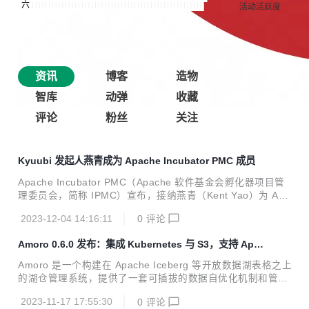
资讯
博客
造物
智库
动弹
收藏
评论
粉丝
关注
Kyuubi 发起人燕青成为 Apache Incubator PMC 成员
Apache Incubator PMC（Apache 软件基金会孵化器项目管
理委员会，简称 IPMC）宣布，接纳燕青（Kent Yao）为 Apa
che Incubator PMC 成员，参与对是否接纳项目进入 Apache
2023-12-04 14:16:11
0
评论
基金会孵化的表决。
Amoro 0.6.0 发布：集成 Kubernetes 与 S3，支持 Apa
che Paimon
Amoro 是一个构建在 Apache Iceberg 等开放数据湖表格之上
的湖仓管理系统，提供了一套可插拔的数据自优化机制和管理
服务，旨在为用户带来开箱即用的湖仓使用体验。 2023 年 1
2023-11-17 17:55:30
0
评论
1 月 07 日，Amoro 0.6.0 版本正式更新发布！这个版本在 0.