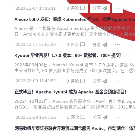
2023-12-04 14:16:11
0
评论
分享
Amoro 0.6.0 发布：集成 Kubernetes 与 S3，支持 Apache Pa
Amoro 是一个构建在 Apache Iceberg 等开放数据
日，Amoro 0.6.0 版本正式更新发布！这个版本在 0.5
的 21 位贡献者付出了 118 次提交，感谢每位社区小伙伴的贡献！ 01 重要
2023-11-17 17:55:30
0
评论
分享
Kyuubi 毕业首发！1.7.0 版本：60+ 贡献者，700+ 提交！
2023年03月08日，Apache Kyuubi 发布 1.7.0 版本。这是 
由来自社区的 63 位贡献者参与完成了 700 多次提交，在此感谢各位的
1.15 和 1.16 做了充分验证 新增 Trino 接入协议 (实验特性) 新
2023-03-09 11:49:52
0
评论
分享
正式毕业！Apache Kyuubi 成为 Apache 基金会顶级项目！
2022年12月22日，Apache 软件基金会（ASF）官方宣布 A
器SQL。 项目最初由网易数帆开发并于2018年开源，2021年6
Kyuubi 简介 Apache Kyuubi 在各种现代计算框架之上建立了分布
2022-12-29 16:07:26
1
评论
分享
网易数帆华泰证券联合开源流式湖仓服务 Arctic，推动湖仓一体