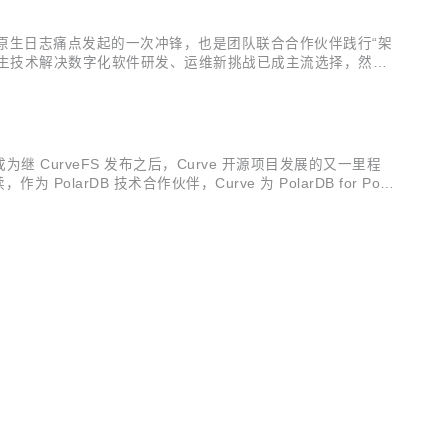
易数帆向云原生日志痛点发起的一次冲锋，也是团队联合合作伙伴践行“架
云原生技术解决数字化软件研发、运维新挑战已成主流选择，然而
随着业务实践的深入，日志方面存在的人肉运维越来越多、功能开
牵手，成为继 CurveFS 发布之后，Curve 开源项目发展的又一里程
olarDB 技术合作伙伴，Curve 为 PolarDB for Post
.