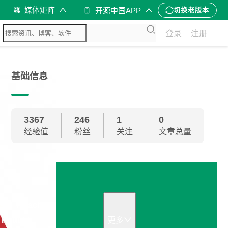
媒体矩阵
开源中国APP
切换老版本
登录
注册
基础信息
3367
246
1
0
经验值
粉丝
关注
文章总量
Apache
Kyuubi
更多