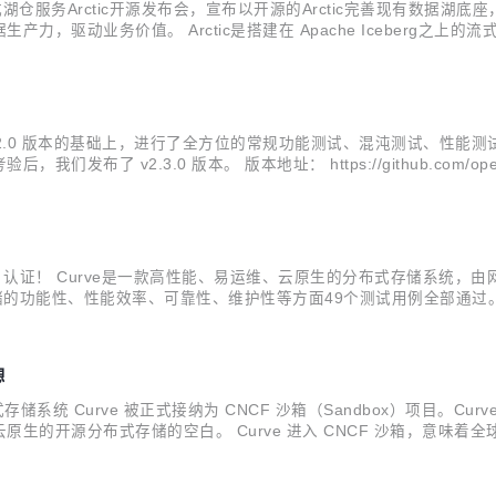
仓服务Arctic开源发布会，宣布以开源的Arctic完善现有数据
价值。 Arctic是搭建在 Apache Iceberg之上的流式湖仓服务（St
的 CDC、流式更新、OLAP 等功能， 结合数据湖高效的离线处理能力，Arc
2.2.0 版本的基础上，进行了全方位的常规功能测试、混沌测试、性能测
3.0 版本。 版本地址： https://github.com/opencurve/cu
云原生计算基金会 (CNCF) Sandbox 项目，是网易...
）认证！ Curve是一款高性能、易运维、云原生的分布式存储系统，
存储的功能性、性能效率、可靠性、维护性等方面49个测试用例全部通过
威机构认可，验证了Curve与信创供应链中其他产品的高度兼容适配
...
想
，分布式存储系统 Curve 被正式接纳为 CNCF 沙箱（Sandbox）项
生的开源分布式存储的空白。 Curve 进入 CNCF 沙箱，意味
势的深刻洞察。通过进入 CNCF 沙箱，Curve 社区将更多吸引