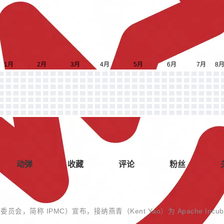
动弹
收藏
评论
粉丝
管理委员会，简称 IPMC）宣布，接纳燕青（Kent Yao）为 Apache In