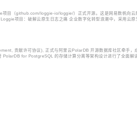
（github.com/loggie-io/loggie/）正式开源。这是网
Loggie项目：破解云原生日志之痛 企业数字化转型浪潮中，采用
Kubernetes元信息查询等特点，迫使日志管理方式发生变化。
e Agreement, 贡献许可协议), 正式与阿里云PolarDB 开源数据库社区
arDB for PostgreSQL 的存储计算分离等架构设计进行了全面解读，作为 P
的注意。 这也表明，作为网易数帆自研开源的第二款基础软件产品，C..