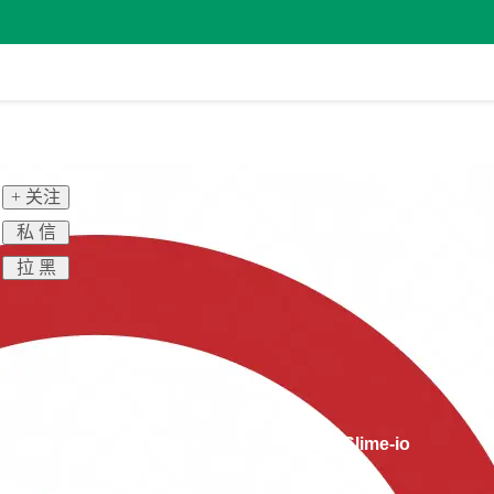
+ 关注
私 信
拉 黑
开源作品
Curve
Slime-io
暂无描述
暂无描述