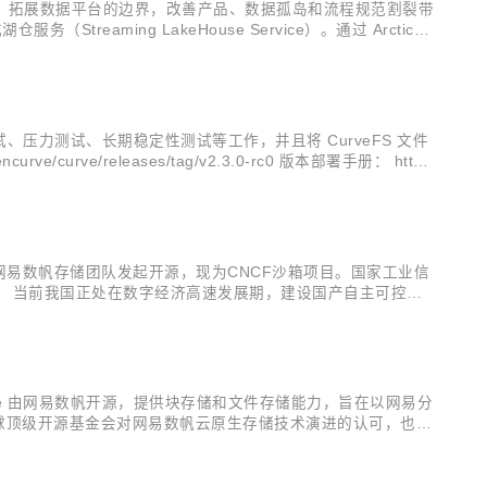
湖底座，拓展数据平台的边界，改善产品、数据孤岛和流程规范割裂带
reaming LakeHouse Service）。通过 Arctic，
tic 能够服务于更多流批混用的场景；...
试、压力测试、长期稳定性测试等工作，并且将 CurveFS 文件
rve/releases/tag/v2.3.0-rc0 版本部署手册： http
由网易数帆存储团队发起开源，现为CNCF沙箱项目。国家工业信
。 当前我国正处在数字经济高速发展期，建设国产自主可控体
，既意味着其作为存储软件担当推动目标完成的硬实力，也是其抓
目。Curve 由网易数帆开源，提供块存储和文件存储能力，旨在以网易分
着全球顶级开源基金会对网易数帆云原生存储技术演进的认可，也验
更多开发者和用户参与共建，进一步推动项目在云原生业务场景的