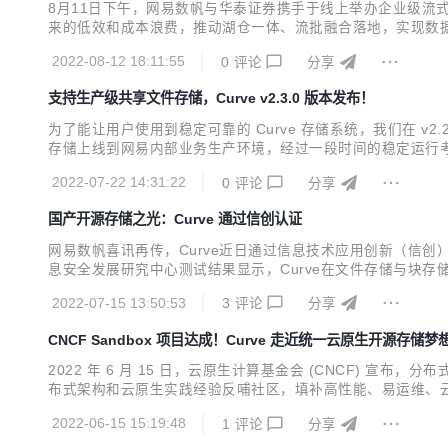
8月11日下午，网易数帆与华泰证券携手于线上举办企业级流式湖
来的低效和成本浪费，推动湖仓一体、流批融合落地，实现数据生产力，驱动业务
用户可以在 Flink、Spark、Trino 等引擎上实现更加优化
2022-08-12 18:11:55
0
评论
分享
支持生产级共享文件存储，Curve v2.3.0 版本发布！
为了能让用户使用到稳定可靠的 Curve 存储系统，我们在 v
存储上线到网易内部业务生产环境，经过一段时间的稳定运行考验后，我们发布了 v2.
s://github.com/opencurve/curveadm/wiki‍ Curve 是
2022-07-22 14:31:22
0
评论
分享
国产开源存储之光：Curve 通过信创认证
网易数帆喜讯再传，Curve近日通过信息技术应用创新（信创
息安全发展研究中心测试结果显示，Curve在文件存储与块
系、大力发展信创产业已成为“数字基建”的目标，此次获得权
2022-07-15 13:50:53
3
评论
分享
住重大历史机遇提速发展的表现。 信创存储三驾马车：创新架构、
CNCF Sandbox 项目达成！Curve 走近统一云原生开源存储梦
2022 年 6 月 15 日，云原生计算基金会 (CNCF) 宣布
布式架构和云原生实践经验反哺社区，填补高性能、易运维、云原
证了网易数帆在数字化基础软件领域的深厚积累，及对未来技术趋
2022-06-15 15:19:48
1
评论
分享
成熟应用，从而深化...