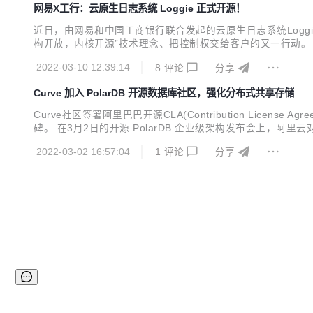
网易X工行：云原生日志系统 Loggie 正式开源！
近日，由网易和中国工商银行联合发起的云原生日志系统Loggie项目
构开放，内核开源”技术理念、把控制权交给客户的又一行动。 
在云原生环境下，容器大规模及频繁动态迁移、日志存储多样性、
2022-03-10 12:39:14
8
评论
分享
发难以扩展和难以支撑更大规模等问...
Curve 加入 PolarDB 开源数据库社区，强化分布式共享存储
Curve社区签署阿里巴巴开源CLA(Contribution Licens
碑。 在3月2日的开源 PolarDB 企业级架构发布会上，阿里云对 Pol
greSQL 提供分布式共享存储，其强大的性能表现引发了社区
2022-03-02 16:57:04
1
评论
分享