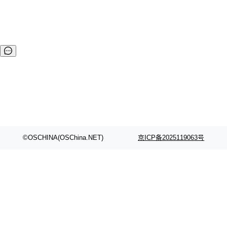
最普遍最通用的技术来使用，数据生产力将可以得到进一步的
提升。 Kyuubi就是在此背景下诞生的一个高性能的通用JDBC
和SQL执行引擎，它的目标是促进用户像处理普通数据一样处
理大数据。 ...
©OSCHINA(OSChina.NET)
京ICP备2025119063号