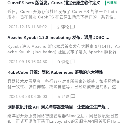
CurveFS beta 版首发，Curve 锚定云原生软件定义存
已推荐
ver 的配置。用户可以使用 RESTful、client-go、kubectl 等
储
方式访问被 KubeCube 纳管的 K8s 集群，享受统一的认证能
近日，Curve 开源存储社区发布了 CurveFS 的第一个 beta
力。 使用 Auth-Webhook 的困境 在 KubeCube v1.1 版本之
版本，旨在解决 CephFS 在云原生场景下存在的一系列性能
前，KubeCub...
及功能问题，并提供了全新的部署工具 CurveAdm ，以简化
2021-12-16 11:36:02
2
评论
用户对 Curve 集群的部署和管理。 Curve 是由网易数帆发起
的一款开源存储系统，定位于高性能、易运维、支持广泛场景
Apache Kyuubi 1.3.0-incubating 发布，通用 JDBC 和
的开源云原生软件定义存储系统。项目包括 CurveFS 和 Curv
SQL 执行引擎
eBS，其中 CurveBS 此前已经开源。 CurveFS beta 版地
Kyuubi 进入 Apache 孵化器后首次发布大版本 9月14日，Ap
址： https://github.com/opencurve/curve/releases/tag/v0.
ache Kyuubi (Incubating) 社区发布了进入 Apache 孵化器后
1.0-beta 架构设计 C...
的第一个公开发行的正式版本，该版本的代号为 v1.3.0-incub
2021-09-18 16:04:50
0
评论
ating。 对于作为新晋 Apache 孵化器项目的 Kyuubi 而言，
成为 Apache Top Level Project（TLP） 是其目标， 对于正
KubeCube 开源：简化 Kubernetes 落地的六大特性
式版本的发布我们需要深刻地践行 Apache Way，遵循社区的
RELEASE POLICY。和 TLP 们不同的是，孵化器项目需要通
容器技术发展至今，各行各业对其所带来的好处，如多环境交
过两轮投票才能正式完成版本发布，首先是项目社区 dev mail
付一致性、弹性伸缩、故障自愈等，已经达成普遍共识。这些
ing l...
好处的实现，依赖于当前容器编排领域的事实标准——Kuber
2021-08-28 08:35:03
5
评论
netes平台。然而，Kubernetes的复杂性、学习曲线陡峭也是
不争的事实，这对容器技术落地应用造成很大影响。 根据IDC
网易数帆开源 API 网关与容器云项目，让云原生生产落地
最新发布的软件定义计算软件市场半年跟踪报告显示，容器软
“多快好省”
件市场在未来五年仍然会保持超过40%的复合增长率，但 202
继年初开源服务网格智能管理器Slime之后，网易数帆近日宣
0 年容器基础架构软件占整体软件定义计算市场的比例仅为1
布，正式开源旗下基于Envoy/Istio的云原生API网关项目Hang
6.2%。容器在互联网、金融、AI 等领域已经规模落地，大批
o（函谷），和可视化多租户Kubernetes管理平台KubeCub