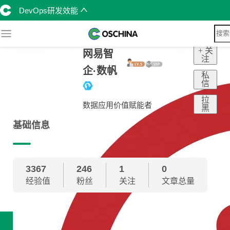
DevOps研发效能
+ 关
网易智
注
企·数帆
私
信
拉
数据应用价值赋能者
黑
基础信息
3367
246
1
0
经验值
粉丝
关注
文章总量
技术雷达