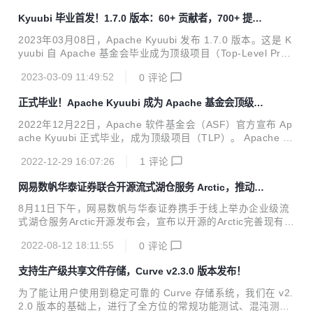
5.1 版本的基础上，增加了很多 feature，并且提升了可用性
Kyuubi 毕业首发！1.7.0 版本：60+ 贡献者，700+ 提
和稳定性，推荐各位用户和开发者升级到这个版本。在这次版
交！
本更新中，来自社区的 21 位贡献者付出了 118 次提交，感谢
2023年03月08日，Apache Kyuubi 发布 1.7.0 版本。这是 K
每位社区小伙伴的贡献！ 01 重要更新 1.Kubernetes 集成 支
yuubi 自 Apache 基金会毕业成为顶级项目（Top-Level Proje
持通过 Kubernetes 部署 AMS 和 Optimizer。 2....
ct）以来公开发行的第一个版本。 此次 Apahce Kyuubi 1.7.0
2023-03-09 11:49:52
0
评论
版本发布由来自社区的 63 位贡献者参与完成了 700 多次提
交，在此感谢各位的贡献！ 在这个版本有如下重大更新： 基
正式毕业！Apache Kyuubi 成为 Apache 基金会顶级项
于 Spark 3.1, 3.2 和 3.3 做了充分验证, 初步支持即将发布的
目！
3.4 基于 Flink 1.14, 1.15 和 1.16 做了充分验证 新增 Trino
2022年12月22日，Apache 软件基金会（ASF）官方宣布 Ap
接入协议 (实验特性) 新增 Spark 血缘插件 (实验...
ache Kyuubi 正式毕业，成为顶级项目（TLP）。 Apache Ky
uubi 是一个分布式和多租户网关，用于在数据仓库和湖仓上提
2022-12-29 16:07:26
1
评论
供无服务器SQL。 项目最初由网易数帆开发并于2018年开
源，2021年6月捐赠 Apache基金会，经过1年多的孵化于202
网易数帆华泰证券联合开源流式湖仓服务 Arctic，推动湖
2年11月通过投票，在12月顺利毕业，成为 Apache 基金会顶
仓一体落地
级开源项目！ Apache Kyuubi 简介 Apache Kyuubi 在各种现
8月11日下午，网易数帆与华泰证券携手于线上举办企业级流
代计算框架之上建立了分布式SQL查询引擎，例如 Apache S
式湖仓服务Arctic开源发布会，宣布以开源的Arctic完善现有数
park™、Apache Flink™、Apach...
据湖底座，拓展数据平台的边界，改善产品、数据孤岛和流程
2022-08-12 18:11:55
0
评论
规范割裂带来的低效和成本浪费，推动湖仓一体、流批融合落
地，实现数据生产力，驱动业务价值。 Arctic是搭建在 Apach
支持生产级共享文件存储，Curve v2.3.0 版本发布！
e Iceberg之上的流式湖仓服务（Streaming LakeHouse Serv
ice）。通过 Arctic，用户可以在 Flink、Spark、Trino 等引擎
为了能让用户使用到稳定可靠的 Curve 存储系统，我们在 v2.
上实现更加优化的 CDC、流式更新、OLAP 等功能， 结合数
2.0 版本的基础上，进行了全方位的常规功能测试、混沌测