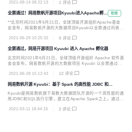
头部企业已经基于容器构建新一代企业基础设施平台，但在多
2021-08-14 08:22:13
1
评论
e，为云原生开源生态注入高性能、强兼容、易用性等众多能
数传统企业、中小型企业落...
力，屏蔽分布式架构底层的复杂性，推动云原生生产落地。 H
全票通过！网易数帆开源项目Kyuubi进入Apache孵化
拒绝
ango：性能提升2倍，全面整合云原生 Hango中文名“函谷”，
器
是一个高性能、可扩展、功能丰富的云原生API网关，提供了
**北京时间2021年6月21日，全球顶级开源组织Apache基金
请求代理、动态路由、负载均衡、限流、熔断、健康检查、安
会宣布，网易数帆开源的大数据项目Kyuubi以全票通过的表
全防护等功能。源自先秦的名称，昭示着它承载企业所有业务
现，正式进入Apache基金会孵化器。** 根据投票结果，Kyuu
流量的雄心和实力。云原生实践不断深入之下，作为微服务架
2021-06-29 10:25:32
0
评论
bi获得了13个约束性投票(binding votes)和8个无约束性投票
构关键组...
(non-binding votes)，投票全部持赞同意见，无弃权票和反对
全票通过，网易开源项目 Kyuubi 进入 Apache 孵化器
票。 ![Kyuubi 项目 Apache 孵化进展](https://oscimg.oschin
a.net/oscnet/up-d3e9ef6898738197b4bb3798fcea80a0c1
北京时间2021年6月21日，全球顶级开源组织 Apache 软件基
9.png "Kyuubi 项目 Apache 孵化进展") K...
金会宣布，网易数帆开源的大数据项目 Kyuubi 以全票通过的
表现，正式进入 Apache 软件基金会孵化器。根据投票结果，
2021-06-28 15:12:43
12
评论
Kyuubi 获得了 13 个约束性投票(binding votes)和 8 个无约
束性投票(non-binding votes)，投票全部持赞同意见，无弃权
网易数帆开源 Kyuubi：基于 Spark 的高性能 JDBC 和 S
票和反对票。 Kyuubi 是网易第一款贡献给 Apache 软件基金
QL 执行引擎
会进入孵化器的开源项目。开源至今，Kyuubi 已累积接受了
Kyuubi是网易数帆旗下易数大数据团队开源的一个高性能的通
29 位国内外开发者超过 200 个以上的提交。当然，进入 Apa
用JDBC和SQL执行引擎，建立在Apache Spark之上。通过K
che 孵化器只是一小步。未来， Kyuubi 社区...
yuubi，用户能够像处理普通数据一样处理大数据。本文将详
2021-03-11 18:44:15
3
评论
细解读Kyuubi的架构设计。 引言 开源大数据项目的繁荣带来
了强大的大数据平台，而对于负责数据价值挖掘的终端用户而
言，平台的技术门槛是另一种挑战。如果能将平台的能力统
合，并不断地优化和迭代，让用户能够通过JDBC和SQL这种