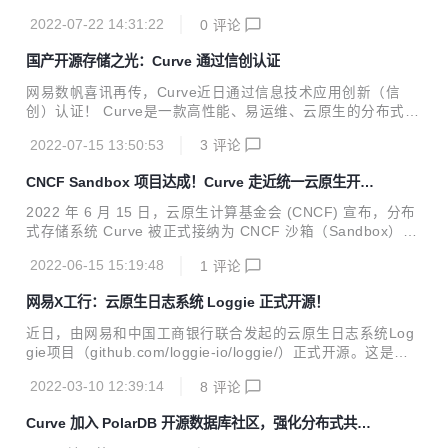
据湖高效的离线处理能力，Arctic 能够服务于更多流批混用的
试、性能测试、压力测试、长期稳定性测试等工作，并且将 C
场景；...
2022-07-22 14:31:22
0
评论
urveFS 文件存储上线到网易内部业务生产环境，经过一段时
间的稳定运行考验后，我们发布了 v2.3.0 版本。 版本地址：
国产开源存储之光：Curve 通过信创认证
https://github.com/opencurve/curve/releases/tag/v2.3.0-rc
0 版本部署手册： https://github.com/opencurve/curveadm/
网易数帆喜讯再传，Curve近日通过信息技术应用创新（信
wiki‍ Curve 是云原生计算基金会 (CNCF) Sandbox 项目，是
创）认证！ Curve是一款高性能、易运维、云原生的分布式存
网易...
储系统，由网易数帆存储团队发起开源，现为CNCF沙箱项
2022-07-15 13:50:53
3
评论
目。国家工业信息安全发展研究中心测试结果显示，Curve在
文件存储与块存储的功能性、性能效率、可靠性、维护性等方
CNCF Sandbox 项目达成！Curve 走近统一云原生开源
面49个测试用例全部通过。 当前我国正处在数字经济高速发
存储梦想
展期，建设国产自主可控体系、大力发展信创产业已成为“数
2022 年 6 月 15 日，云原生计算基金会 (CNCF) 宣布，分布
字基建”的目标，此次获得权威机构认可，验证了Curve与信创
式存储系统 Curve 被正式接纳为 CNCF 沙箱（Sandbox）项
供应链中其他产品的高度兼容适配，既意味着其作为存储软件
目。Curve 由网易数帆开源，提供块存储和文件存储能力，旨
担当推动目标完成的硬实力，也是其抓住重大历史机遇提速发
2022-06-15 15:19:48
1
评论
在以网易分布式架构和云原生实践经验反哺社区，填补高性
展的表现。 信创存储三驾马车：创新架构、...
能、易运维、云原生的开源分布式存储的空白。 Curve 进入
网易X工行：云原生日志系统 Loggie 正式开源！
CNCF 沙箱，意味着全球顶级开源基金会对网易数帆云原生存
储技术演进的认可，也验证了网易数帆在数字化基础软件领域
近日，由网易和中国工商银行联合发起的云原生日志系统Log
的深厚积累，及对未来技术趋势的深刻洞察。通过进入 CNCF
gie项目（github.com/loggie-io/loggie/）正式开源。这是网
沙箱，Curve 社区将更多吸引更多开发者和用户参与共建，进
易数帆向云原生日志痛点发起的一次冲锋，也是团队联合合作
一步推动项目在云原生业务场景的成熟应用，从而深化...
2022-03-10 12:39:14
8
评论
伙伴践行“架构开放，内核开源”技术理念、把控制权交给客户
的又一行动。 Loggie项目：破解云原生日志之痛 企业数字化
Curve 加入 PolarDB 开源数据库社区，强化分布式共享
转型浪潮中，采用云原生技术解决数字化软件研发、运维新挑
存储
战已成主流选择，然而在云原生环境下，容器大规模及频繁动