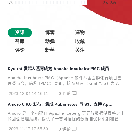
资讯
博客
造物
智库
动弹
收藏
评论
粉丝
关注
Kyuubi 发起人燕青成为 Apache Incubator PMC 成员
Apache Incubator PMC（Apache 软件基金会孵化器项目管
理委员会，简称 IPMC）宣布，接纳燕青（Kent Yao）为 Apa
che Incubator PMC 成员，参与对是否接纳项目进入 Apache
2023-12-04 14:16:11
0
评论
基金会孵化的表决。
Amoro 0.6.0 发布：集成 Kubernetes 与 S3，支持 Apa
che Paimon
Amoro 是一个构建在 Apache Iceberg 等开放数据湖表格之上
的湖仓管理系统，提供了一套可插拔的数据自优化机制和管理
服务，旨在为用户带来开箱即用的湖仓使用体验。 2023 年 1
2023-11-17 17:55:30
0
评论
1 月 07 日，Amoro 0.6.0 版本正式更新发布！这个版本在 0.