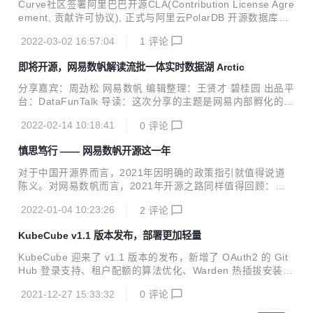
Curve社区签署阿里巴巴开源CLA(Contribution License Agre
态迁移、日志存储多样性、Kubernetes元信息查询等特点，
ement, 贡献许可协议), 正式与阿里云PolarDB 开源数据库社
迫使日志管理方式发生变化。随着业务实践的深入，日志方面
区牵手，成为继 CurveFS 发布之后，Curve 开源项目发展的
存在的人肉运维越来越多、功能开发难以扩展和难以支撑更大
2022-03-02 16:57:04
1
评论
又一里程碑。 在3月2日的开源 PolarDB 企业级架构发布会
规模等问...
上，阿里云对 PolarDB for PostgreSQL 的存储计算分离等架
即将开源，网易数帆解读流批一体实时数据湖 Arctic
构设计进行了全面解读，作为 PolarDB 技术合作伙伴，Curve
为 PolarDB for PostgreSQL 提供分布式共享存储，其强大的
分享嘉宾：周劲松 网易数帆 编辑整理：王贤才 碧桂园 出品平
性能表现引发了社区的注意。 这也表明，作为网易数帆自研开
台：DataFunTalk 导读：这次分享的主题是网易内部孵化的数
源的第二款基础软件产品，C...
据湖项目Arctic。在分析了部分现有开源数据湖项目后，网易
2022-02-14 10:18:41
0
评论
数帆有数团队结合自身需求，孵化了Arctic。本次分享的内容
包括五大方面： 什么是数据湖？ 网易需要的数据湖 Arctic核
慎思笃行 —— 网易数帆开源这一年
心原理 现有成果 总结与规划 01 什么是数据湖 我们从数据摄
取、数据存储和数据分析三个方面来描述数据湖的特性。 数据
对于中国开源界而言，2021年因明确的政策指引就值得说道
摄取就是数据写入，数据湖既可以支持批量的数据写入，也可
陈义。对网易数帆而言，2021年开源之路同样值得回顾：一
以支持流式的数据写入。 从数据存储上来说，相较于数仓只能
年之内，网易数帆先后推出四个自主开源项目，也将 Kyuubi
存储结构化的数据，我们希望数据湖既能存储结构化的数据，
2022-01-04 10:23:26
2
评论
项目送入 Apache 基金会孵化。种种行动，让业界更深刻地感
比如关系...
受到了网易数帆开源“架构开放，内核开源”的态度。 践行 Apa
KubeCube v1.1 版本发布，部署更加轻量
che Way，推动大数据平民化 从早期的 LAMP 架构，到今天
的 Hadoop 生态，Apache 软件基金会（ASF）在开源领域影
KubeCube 迎来了 v1.1 版本的发布，新增了 OAuth2 的 Git
响深远，其形成的 “The Apache Way” ，已经成为引领全球社
Hub 登录支持、租户配额的算法优化、Warden 热插拔安装包
区开发者进步的开源哲学。2021年，网易数帆遵循这一哲学
的本地和远端拉取支持等新的特性，也修复了若干已知问题，
的努力，也缔造了数帆与 ASF 愈发深...
2021-12-27 15:33:32
0
评论
详见 ChangeLog。 v1.1 版本中最主要的特性是 Auth-Proxy
能力的支持，使得部署更加轻量，无需侵入修改 kube-apiser