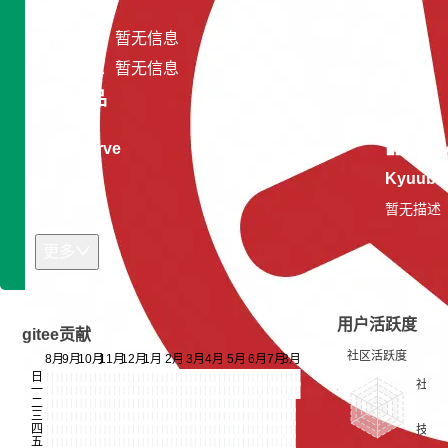
专长领域：暂无信息
开发平台：暂无信息
开源作品
Curve
Slime-io
Apa
Kyuubi
暂无描述
暂无描述
暂无描述
更多
用户活跃度
gitee贡献