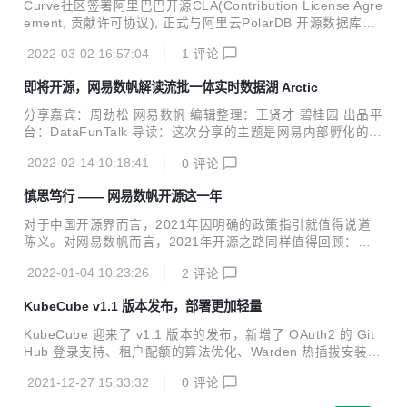
Curve社区签署阿里巴巴开源CLA(Contribution License Agre
态迁移、日志存储多样性、Kubernetes元信息查询等特点，
ement, 贡献许可协议), 正式与阿里云PolarDB 开源数据库社
迫使日志管理方式发生变化。随着业务实践的深入，日志方面
区牵手，成为继 CurveFS 发布之后，Curve 开源项目发展的
存在的人肉运维越来越多、功能开发难以扩展和难以支撑更大
2022-03-02 16:57:04
1
评论
又一里程碑。 在3月2日的开源 PolarDB 企业级架构发布会
规模等问...
上，阿里云对 PolarDB for PostgreSQL 的存储计算分离等架
即将开源，网易数帆解读流批一体实时数据湖 Arctic
构设计进行了全面解读，作为 PolarDB 技术合作伙伴，Curve
为 PolarDB for PostgreSQL 提供分布式共享存储，其强大的
分享嘉宾：周劲松 网易数帆 编辑整理：王贤才 碧桂园 出品平
性能表现引发了社区的注意。 这也表明，作为网易数帆自研开
台：DataFunTalk 导读：这次分享的主题是网易内部孵化的数
源的第二款基础软件产品，C...
据湖项目Arctic。在分析了部分现有开源数据湖项目后，网易
2022-02-14 10:18:41
0
评论
数帆有数团队结合自身需求，孵化了Arctic。本次分享的内容
包括五大方面： 什么是数据湖？ 网易需要的数据湖 Arctic核
慎思笃行 —— 网易数帆开源这一年
心原理 现有成果 总结与规划 01 什么是数据湖 我们从数据摄
取、数据存储和数据分析三个方面来描述数据湖的特性。 数据
对于中国开源界而言，2021年因明确的政策指引就值得说道
摄取就是数据写入，数据湖既可以支持批量的数据写入，也可
陈义。对网易数帆而言，2021年开源之路同样值得回顾：一
以支持流式的数据写入。 从数据存储上来说，相较于数仓只能
年之内，网易数帆先后推出四个自主开源项目，也将 Kyuubi
存储结构化的数据，我们希望数据湖既能存储结构化的数据，
2022-01-04 10:23:26
2
评论
项目送入 Apache 基金会孵化。种种行动，让业界更深刻地感
比如关系...
受到了网易数帆开源“架构开放，内核开源”的态度。 践行 Apa
KubeCube v1.1 版本发布，部署更加轻量
che Way，推动大数据平民化 从早期的 LAMP 架构，到今天
的 Hadoop 生态，Apache 软件基金会（ASF）在开源领域影
KubeCube 迎来了 v1.1 版本的发布，新增了 OAuth2 的 Git
响深远，其形成的 “The Apache Way” ，已经成为引领全球社
Hub 登录支持、租户配额的算法优化、Warden 热插拔安装包
区开发者进步的开源哲学。2021年，网易数帆遵循这一哲学
的本地和远端拉取支持等新的特性，也修复了若干已知问题，
的努力，也缔造了数帆与 ASF 愈发深...
2021-12-27 15:33:32
0
评论
详见 ChangeLog。 v1.1 版本中最主要的特性是 Auth-Proxy
能力的支持，使得部署更加轻量，无需侵入修改 kube-apiser