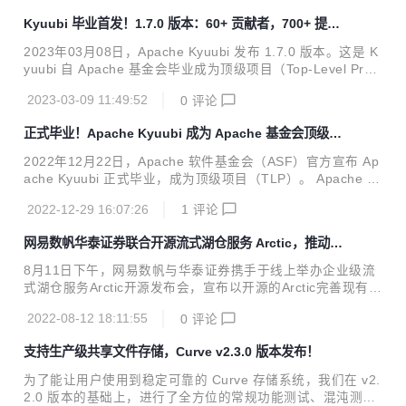
5.1 版本的基础上，增加了很多 feature，并且提升了可用性
Kyuubi 毕业首发！1.7.0 版本：60+ 贡献者，700+ 提
和稳定性，推荐各位用户和开发者升级到这个版本。在这次版
交！
本更新中，来自社区的 21 位贡献者付出了 118 次提交，感谢
2023年03月08日，Apache Kyuubi 发布 1.7.0 版本。这是 K
每位社区小伙伴的贡献！ 01 重要更新 1.Kubernetes 集成 支
yuubi 自 Apache 基金会毕业成为顶级项目（Top-Level Proje
持通过 Kubernetes 部署 AMS 和 Optimizer。 2....
ct）以来公开发行的第一个版本。 此次 Apahce Kyuubi 1.7.0
2023-03-09 11:49:52
0
评论
版本发布由来自社区的 63 位贡献者参与完成了 700 多次提
交，在此感谢各位的贡献！ 在这个版本有如下重大更新： 基
正式毕业！Apache Kyuubi 成为 Apache 基金会顶级项
于 Spark 3.1, 3.2 和 3.3 做了充分验证, 初步支持即将发布的
目！
3.4 基于 Flink 1.14, 1.15 和 1.16 做了充分验证 新增 Trino
2022年12月22日，Apache 软件基金会（ASF）官方宣布 Ap
接入协议 (实验特性) 新增 Spark 血缘插件 (实验...
ache Kyuubi 正式毕业，成为顶级项目（TLP）。 Apache Ky
uubi 是一个分布式和多租户网关，用于在数据仓库和湖仓上提
2022-12-29 16:07:26
1
评论
供无服务器SQL。 项目最初由网易数帆开发并于2018年开
源，2021年6月捐赠 Apache基金会，经过1年多的孵化于202
网易数帆华泰证券联合开源流式湖仓服务 Arctic，推动湖
2年11月通过投票，在12月顺利毕业，成为 Apache 基金会顶
仓一体落地
级开源项目！ Apache Kyuubi 简介 Apache Kyuubi 在各种现
8月11日下午，网易数帆与华泰证券携手于线上举办企业级流
代计算框架之上建立了分布式SQL查询引擎，例如 Apache S
式湖仓服务Arctic开源发布会，宣布以开源的Arctic完善现有数
park™、Apache Flink™、Apach...
据湖底座，拓展数据平台的边界，改善产品、数据孤岛和流程
2022-08-12 18:11:55
0
评论
规范割裂带来的低效和成本浪费，推动湖仓一体、流批融合落
地，实现数据生产力，驱动业务价值。 Arctic是搭建在 Apach
支持生产级共享文件存储，Curve v2.3.0 版本发布！
e Iceberg之上的流式湖仓服务（Streaming LakeHouse Serv
ice）。通过 Arctic，用户可以在 Flink、Spark、Trino 等引擎
为了能让用户使用到稳定可靠的 Curve 存储系统，我们在 v2.
上实现更加优化的 CDC、流式更新、OLAP 等功能， 结合数
2.0 版本的基础上，进行了全方位的常规功能测试、混沌测