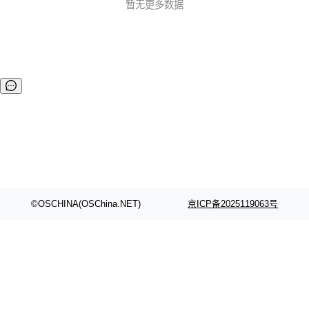
最普遍最通用的技术来使用，数据生产力将可以得到进一步的
暂无更多数据
提升。 Kyuubi就是在此背景下诞生的一个高性能的通用JDBC
和SQL执行引擎，它的目标是促进用户像处理普通数据一样处
理大数据。 ...
©OSCHINA(OSChina.NET)
京ICP备2025119063号