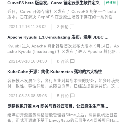
CurveFS beta 版首发，Curve 锚定云原生软件定义存
已推荐
ver 的配置。用户可以使用 RESTful、client-go、kubectl 等
储
方式访问被 KubeCube 纳管的 K8s 集群，享受统一的认证能
近日，Curve 开源存储社区发布了 CurveFS 的第一个 beta
力。 使用 Auth-Webhook 的困境 在 KubeCube v1.1 版本之
版本，旨在解决 CephFS 在云原生场景下存在的一系列性能
前，KubeCub...
及功能问题，并提供了全新的部署工具 CurveAdm ，以简化
2021-12-16 11:36:02
2
评论
用户对 Curve 集群的部署和管理。 Curve 是由网易数帆发起
的一款开源存储系统，定位于高性能、易运维、支持广泛场景
Apache Kyuubi 1.3.0-incubating 发布，通用 JDBC 和
的开源云原生软件定义存储系统。项目包括 CurveFS 和 Curv
SQL 执行引擎
eBS，其中 CurveBS 此前已经开源。 CurveFS beta 版地
Kyuubi 进入 Apache 孵化器后首次发布大版本 9月14日，Ap
址： https://github.com/opencurve/curve/releases/tag/v0.
ache Kyuubi (Incubating) 社区发布了进入 Apache 孵化器后
1.0-beta 架构设计 C...
的第一个公开发行的正式版本，该版本的代号为 v1.3.0-incub
2021-09-18 16:04:50
0
评论
ating。 对于作为新晋 Apache 孵化器项目的 Kyuubi 而言，
成为 Apache Top Level Project（TLP） 是其目标， 对于正
KubeCube 开源：简化 Kubernetes 落地的六大特性
式版本的发布我们需要深刻地践行 Apache Way，遵循社区的
RELEASE POLICY。和 TLP 们不同的是，孵化器项目需要通
容器技术发展至今，各行各业对其所带来的好处，如多环境交
过两轮投票才能正式完成版本发布，首先是项目社区 dev mail
付一致性、弹性伸缩、故障自愈等，已经达成普遍共识。这些
ing l...
好处的实现，依赖于当前容器编排领域的事实标准——Kuber
2021-08-28 08:35:03
5
评论
netes平台。然而，Kubernetes的复杂性、学习曲线陡峭也是
不争的事实，这对容器技术落地应用造成很大影响。 根据IDC
网易数帆开源 API 网关与容器云项目，让云原生生产落地
最新发布的软件定义计算软件市场半年跟踪报告显示，容器软
“多快好省”
件市场在未来五年仍然会保持超过40%的复合增长率，但 202
继年初开源服务网格智能管理器Slime之后，网易数帆近日宣
0 年容器基础架构软件占整体软件定义计算市场的比例仅为1
布，正式开源旗下基于Envoy/Istio的云原生API网关项目Hang
6.2%。容器在互联网、金融、AI 等领域已经规模落地，大批
o（函谷），和可视化多租户Kubernetes管理平台KubeCub