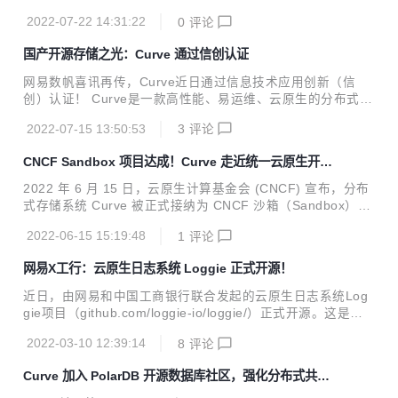
据湖高效的离线处理能力，Arctic 能够服务于更多流批混用的
试、性能测试、压力测试、长期稳定性测试等工作，并且将 C
场景；...
2022-07-22 14:31:22
0
评论
urveFS 文件存储上线到网易内部业务生产环境，经过一段时
间的稳定运行考验后，我们发布了 v2.3.0 版本。 版本地址：
国产开源存储之光：Curve 通过信创认证
https://github.com/opencurve/curve/releases/tag/v2.3.0-rc
0 版本部署手册： https://github.com/opencurve/curveadm/
网易数帆喜讯再传，Curve近日通过信息技术应用创新（信
wiki‍ Curve 是云原生计算基金会 (CNCF) Sandbox 项目，是
创）认证！ Curve是一款高性能、易运维、云原生的分布式存
网易...
储系统，由网易数帆存储团队发起开源，现为CNCF沙箱项
2022-07-15 13:50:53
3
评论
目。国家工业信息安全发展研究中心测试结果显示，Curve在
文件存储与块存储的功能性、性能效率、可靠性、维护性等方
CNCF Sandbox 项目达成！Curve 走近统一云原生开源
面49个测试用例全部通过。 当前我国正处在数字经济高速发
存储梦想
展期，建设国产自主可控体系、大力发展信创产业已成为“数
2022 年 6 月 15 日，云原生计算基金会 (CNCF) 宣布，分布
字基建”的目标，此次获得权威机构认可，验证了Curve与信创
式存储系统 Curve 被正式接纳为 CNCF 沙箱（Sandbox）项
供应链中其他产品的高度兼容适配，既意味着其作为存储软件
目。Curve 由网易数帆开源，提供块存储和文件存储能力，旨
担当推动目标完成的硬实力，也是其抓住重大历史机遇提速发
2022-06-15 15:19:48
1
评论
在以网易分布式架构和云原生实践经验反哺社区，填补高性
展的表现。 信创存储三驾马车：创新架构、...
能、易运维、云原生的开源分布式存储的空白。 Curve 进入
网易X工行：云原生日志系统 Loggie 正式开源！
CNCF 沙箱，意味着全球顶级开源基金会对网易数帆云原生存
储技术演进的认可，也验证了网易数帆在数字化基础软件领域
近日，由网易和中国工商银行联合发起的云原生日志系统Log
的深厚积累，及对未来技术趋势的深刻洞察。通过进入 CNCF
gie项目（github.com/loggie-io/loggie/）正式开源。这是网
沙箱，Curve 社区将更多吸引更多开发者和用户参与共建，进
易数帆向云原生日志痛点发起的一次冲锋，也是团队联合合作
一步推动项目在云原生业务场景的成熟应用，从而深化...
2022-03-10 12:39:14
8
评论
伙伴践行“架构开放，内核开源”技术理念、把控制权交给客户
的又一行动。 Loggie项目：破解云原生日志之痛 企业数字化
Curve 加入 PolarDB 开源数据库社区，强化分布式共享
转型浪潮中，采用云原生技术解决数字化软件研发、运维新挑
存储
战已成主流选择，然而在云原生环境下，容器大规模及频繁动