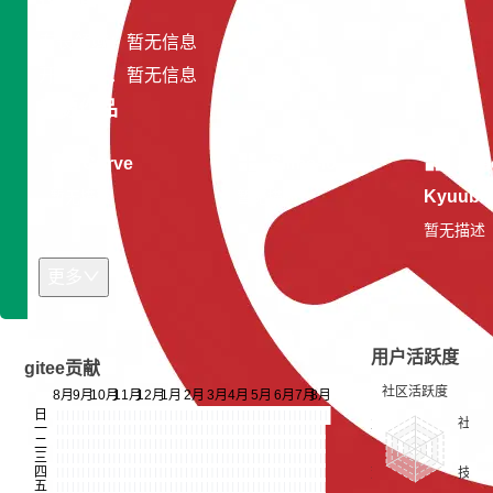
专长领域：暂无信息
开发平台：暂无信息
开源作品
Curve
Slime-io
Apa
Kyuubi
暂无描述
暂无描述
暂无描述
更多
用户活跃度
gitee贡献