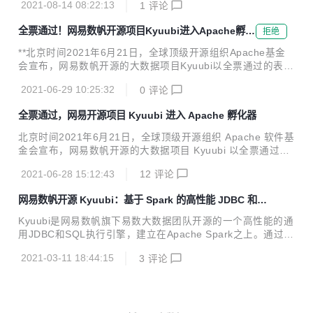
头部企业已经基于容器构建新一代企业基础设施平台，但在多
2021-08-14 08:22:13
1
评论
e，为云原生开源生态注入高性能、强兼容、易用性等众多能
数传统企业、中小型企业落...
力，屏蔽分布式架构底层的复杂性，推动云原生生产落地。 H
全票通过！网易数帆开源项目Kyuubi进入Apache孵化
拒绝
ango：性能提升2倍，全面整合云原生 Hango中文名“函谷”，
器
是一个高性能、可扩展、功能丰富的云原生API网关，提供了
**北京时间2021年6月21日，全球顶级开源组织Apache基金
请求代理、动态路由、负载均衡、限流、熔断、健康检查、安
会宣布，网易数帆开源的大数据项目Kyuubi以全票通过的表
全防护等功能。源自先秦的名称，昭示着它承载企业所有业务
现，正式进入Apache基金会孵化器。** 根据投票结果，Kyuu
流量的雄心和实力。云原生实践不断深入之下，作为微服务架
2021-06-29 10:25:32
0
评论
bi获得了13个约束性投票(binding votes)和8个无约束性投票
构关键组...
(non-binding votes)，投票全部持赞同意见，无弃权票和反对
全票通过，网易开源项目 Kyuubi 进入 Apache 孵化器
票。 ![Kyuubi 项目 Apache 孵化进展](https://oscimg.oschin
a.net/oscnet/up-d3e9ef6898738197b4bb3798fcea80a0c1
北京时间2021年6月21日，全球顶级开源组织 Apache 软件基
9.png "Kyuubi 项目 Apache 孵化进展") K...
金会宣布，网易数帆开源的大数据项目 Kyuubi 以全票通过的
表现，正式进入 Apache 软件基金会孵化器。根据投票结果，
2021-06-28 15:12:43
12
评论
Kyuubi 获得了 13 个约束性投票(binding votes)和 8 个无约
束性投票(non-binding votes)，投票全部持赞同意见，无弃权
网易数帆开源 Kyuubi：基于 Spark 的高性能 JDBC 和 S
票和反对票。 Kyuubi 是网易第一款贡献给 Apache 软件基金
QL 执行引擎
会进入孵化器的开源项目。开源至今，Kyuubi 已累积接受了
Kyuubi是网易数帆旗下易数大数据团队开源的一个高性能的通
29 位国内外开发者超过 200 个以上的提交。当然，进入 Apa
用JDBC和SQL执行引擎，建立在Apache Spark之上。通过K
che 孵化器只是一小步。未来， Kyuubi 社区...
yuubi，用户能够像处理普通数据一样处理大数据。本文将详
2021-03-11 18:44:15
3
评论
细解读Kyuubi的架构设计。 引言 开源大数据项目的繁荣带来
了强大的大数据平台，而对于负责数据价值挖掘的终端用户而
言，平台的技术门槛是另一种挑战。如果能将平台的能力统
合，并不断地优化和迭代，让用户能够通过JDBC和SQL这种