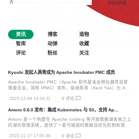
资讯
博客
造物
智库
动弹
收藏
评论
粉丝
关注
Kyuubi 发起人燕青成为 Apache Incubator PMC 成员
Apache Incubator PMC（Apache 软件基金会孵化器项目管
理委员会，简称 IPMC）宣布，接纳燕青（Kent Yao）为 Apa
che Incubator PMC 成员，参与对是否接纳项目进入 Apache
2023-12-04 14:16:11
0
评论
基金会孵化的表决。
Amoro 0.6.0 发布：集成 Kubernetes 与 S3，支持 Apa
che Paimon
Amoro 是一个构建在 Apache Iceberg 等开放数据湖表格之上
的湖仓管理系统，提供了一套可插拔的数据自优化机制和管理
服务，旨在为用户带来开箱即用的湖仓使用体验。 2023 年 1
2023-11-17 17:55:30
0
评论
1 月 07 日，Amoro 0.6.0 版本正式更新发布！这个版本在 0.