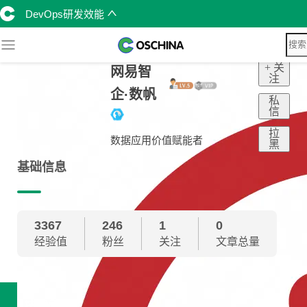
DevOps研发效能
+ 关
网易智
注
企·数帆
私
信
拉
数据应用价值赋能者
黑
基础信息
3367
246
1
0
经验值
粉丝
关注
文章总量
技术雷达